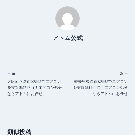
アトム公式
投
前
次
大阪府八尾市S様邸でエアコン
愛媛県東温市K様邸でエアコン
稿
を実質無料回収！エアコン処分
を実質無料回収！エアコン処分
ナ
ならアトムにお任せ
ならアトムにお任せ
ビ
ゲ
ー
シ
類似投稿