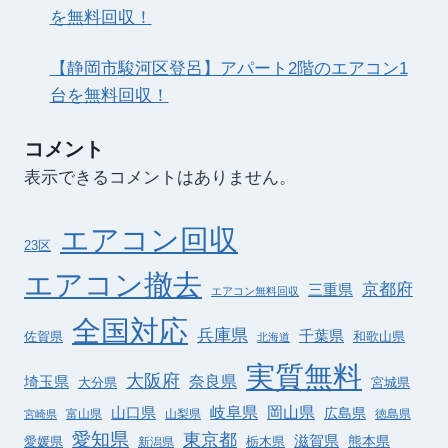
を無料回収！
【静岡市駿河区登呂】アパート2階のエアコン1
台を無料回収！
コメント
表示できるコメントはありません。
エアコン回収
23区
エアコン撤去
京都府
三重県
エアコン無料回収
全国対応
兵庫県
千葉県
佐賀県
和歌山県
北海道
実質無料
大阪府
奈良県
埼玉県
大分県
宮城県
岐阜県
岡山県
山口県
広島県
富山県
山梨県
徳島県
宮崎県
愛知県
東京都
滋賀県
愛媛県
栃木県
熊本県
新潟県