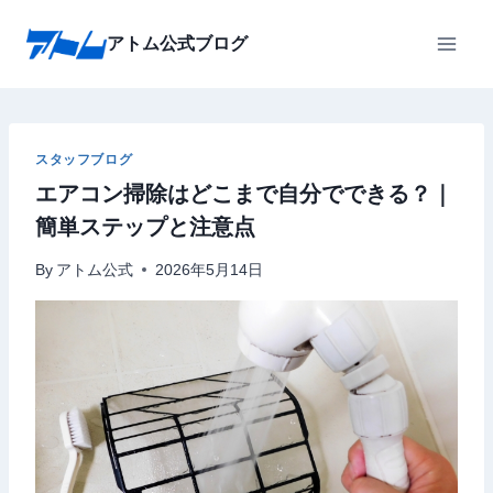
内
容
アトム公式ブログ
を
ス
キ
ッ
スタッフブログ
エアコン掃除はどこまで自分でできる？｜
プ
簡単ステップと注意点
By
アトム公式
2026年5月14日