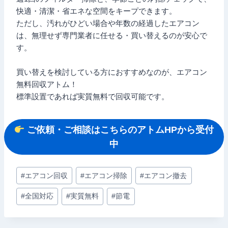
快適・清潔・省エネな空間をキープできます。
ただし、汚れがひどい場合や年数の経過したエアコン
は、無理せず専門業者に任せる・買い替えるのが安心で
す。
買い替えを検討している方におすすめなのが、エアコン
無料回収アトム！
標準設置であれば実質無料で回収可能です。
ご依頼・ご相談はこちらのアトムHPから受付
中
投
#
エアコン回収
#
エアコン掃除
#
エアコン撤去
稿
#
全国対応
#
実質無料
#
節電
タ
グ: