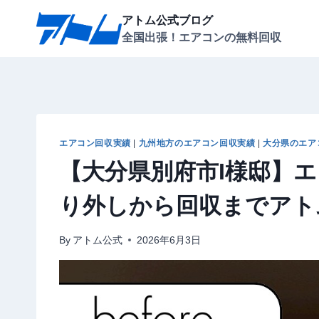
内
アトム公式ブログ
容
全国出張！エアコンの無料回収
を
ス
キ
ッ
プ
エアコン回収実績
|
九州地方のエアコン回収実績
|
大分県のエア
【大分県別府市I様邸】
り外しから回収までアト
By
アトム公式
2026年6月3日