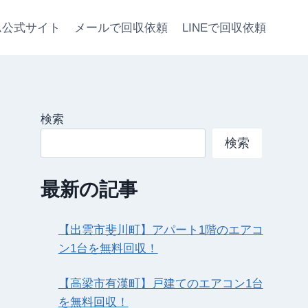
ム公式サイト
メールで回収依頼
LINEで回収依頼
検索
検索
最新の記事
【出雲市斐川町】アパート1階のエアコ
ン1台を無料回収！
【高梁市有漢町】戸建てのエアコン1台
を無料回収！