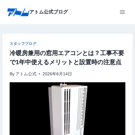
内
容
アトム公式ブログ
を
ス
キ
ッ
スタッフブログ
冷暖房兼用の窓用エアコンとは？工事不要
プ
で1年中使えるメリットと設置時の注意点
By
アトム公式
2026年6月14日