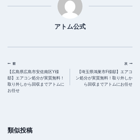
アトム公式
投
前
次
【広島県広島市安佐南区Y様
【埼玉県鴻巣市F様邸】エアコ
稿
邸】エアコン処分が実質無料！
ン処分が実質無料！取り外しか
ナ
取り外しから回収までアトムに
ら回収までアトムにお任せ
お任せ
ビ
ゲ
ー
シ
類似投稿
ョ
ン