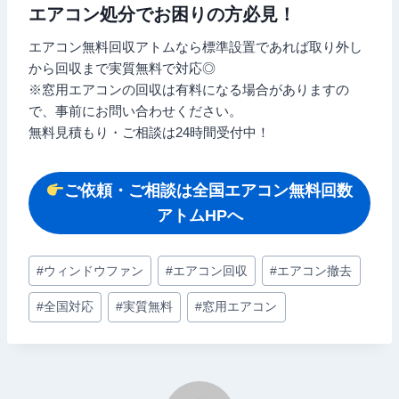
エアコン処分でお困りの方必見！
エアコン無料回収アトムなら標準設置であれば取り外し
から回収まで実質無料で対応◎
※窓用エアコンの回収は有料になる場合がありますの
で、事前にお問い合わせください。
無料見積もり・ご相談は24時間受付中！
ご依頼・ご相談は全国エアコン無料回数
アトムHPへ
投
#
ウィンドウファン
#
エアコン回収
#
エアコン撤去
稿
#
全国対応
#
実質無料
#
窓用エアコン
タ
グ: