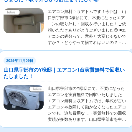
エアコン無料回収アトムです！今回は、山
口県宇部市D様邸にて、不要になったエア
コンの取り外し・回収を行いました！ご依
頼いただきありがとうございました😊 ■エ
アコンの処分って、意外と大変じゃないで
すか？・どうやって捨てればいいの？・リ
サイクル料...
2025年11月09日
山口県宇部市のY様邸｜エアコン1台実質無料で回収い
たしました！
山口県宇部市のY様邸にて、不要になった
エアコンを実質無料で回収いたしました！
エアコン無料回収アトムでは、年式が古い
エアコンや故障して動かなくなったエアコ
ンでも、追加費用なし・実質無料での回収
実績が多数あります。山口県宇部市を中心
に、全国対応...