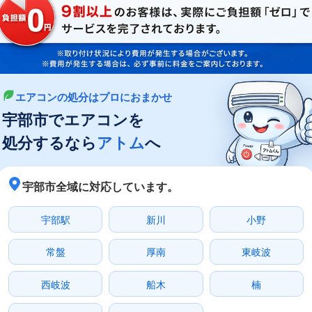
エアコンの処分はプロにおまかせ
宇部市でエアコンを
処分するなら
アトム
へ
宇部市全域に対応しています。
宇部駅
新川
小野
常盤
厚南
東岐波
西岐波
船木
楠