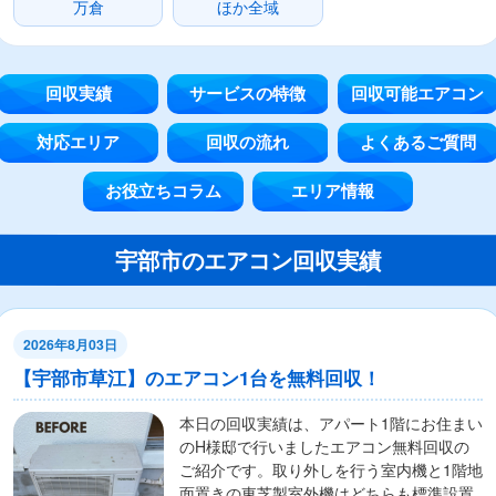
万倉
ほか全域
回収実績
サービスの特徴
回収可能エアコン
対応エリア
回収の流れ
よくあるご質問
お役立ちコラム
エリア情報
宇部市のエアコン回収実績
2026年8月03日
【宇部市草江】のエアコン1台を無料回収！
本日の回収実績は、アパート1階にお住まい
のH様邸で行いましたエアコン無料回収の
ご紹介です。取り外しを行う室内機と1階地
面置きの東芝製室外機はどちらも標準設置