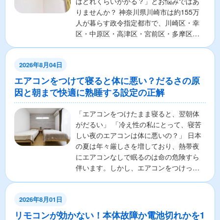
はどれくらいかかる？」とお悩みではあ
りませんか？ 神奈川県川崎市は約155万
人が暮らす政令指定都市で、川崎区・幸
区・中原区・高津区・宮前区・多摩区・
麻生区の7区から構成さ...
2026年8月04日
エアコンをつけて寝ると体に悪い？だるさの原
因と朝まで快適に熟睡する設定の正解
「エアコンをつけたまま寝ると、翌朝体
がだるい」 「冷え性の私にとって、寝苦
しい夜のエアコンは体に悪いの？」 日本
の夏は年々厳しさを増しており、熱帯夜
にエアコンなしで眠るのは命の危険すら
伴います。しかし、エアコンをつけっぱ
なしで寝ることに対し...
2026年8月01日
リモコンが効かない！本体故障か電池切れかを1