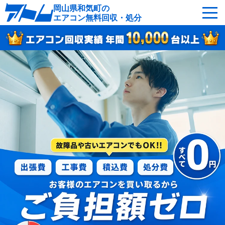
岡山県和気町の
エアコン無料回収・処分
サービスの特徴
回収可能なエアコン
対応エリア
回収の流れ
よくあるご質問
運営会社
和気町へ無料出張
最短即日
お急ぎの方はこちら
050-5482-9461
受付：24時間年中無休（通話料無料）