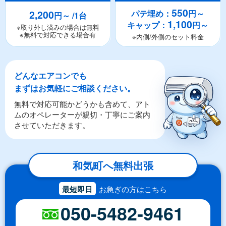
550
2,200
パテ埋め：
円～
円～ /1台
1,100
キャップ：
円～
※取り外し済みの場合は無料
※無料で対応できる場合有
※内側/外側のセット料金
どんなエアコンでも
まずはお気軽にご相談ください。
無料で対応可能かどうかも含めて、アト
ムのオペレーターが親切・丁寧にご案内
させていただきます。
和気町へ無料出張
最短即日
お急ぎの方はこちら
050-5482-9461