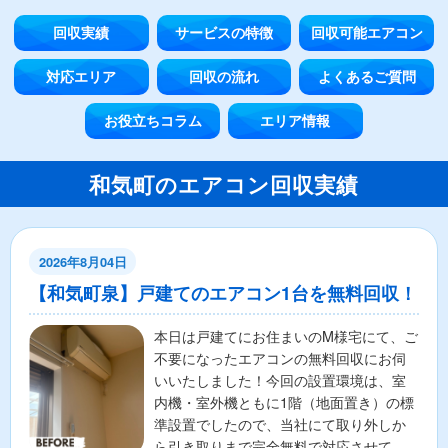
回収実績
サービスの特徴
回収可能エアコン
対応エリア
回収の流れ
よくあるご質問
お役立ちコラム
エリア情報
和気町のエアコン回収実績
2026年8月04日
【和気町泉】戸建てのエアコン1台を無料回収！
本日は戸建てにお住まいのM様宅にて、ご
不要になったエアコンの無料回収にお伺
いいたしました！今回の設置環境は、室
内機・室外機ともに1階（地面置き）の標
準設置でしたので、当社にて取り外しか
ら引き取りまで完全無料で対応させてい