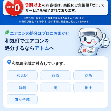
LINEやメールでカンタン依頼
メールで回収依頼
LINEで回収依頼
エアコンの処分はプロにおまかせ
和気町でエアコンを
処分するなら
アトム
へ
和気町全域に対応しています。
和気駅
益原
益坂
鵜飼
奥
田土
ほか全域