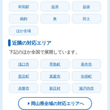
和気駅
益原
益坂
鵜飼
奥
田土
ほか全域
近隣の対応エリア
下記のほか全国で展開しています。
浅口市
早島町
美作市
里庄町
真庭市
矢掛町
赤磐市
新庄村
瀬戸内市
岡山県全域の対応エリアへ