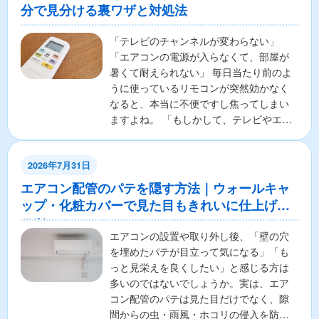
分で見分ける裏ワザと対処法
「テレビのチャンネルが変わらない」
「エアコンの電源が入らなくて、部屋が
暑くて耐えられない」 毎日当たり前のよ
うに使っているリモコンが突然効かなく
なると、本当に不便ですし焦ってしまい
ますよね。 「もしかして、テレビやエア
コンの本体が壊れちゃ...
2026年7月31日
エアコン配管のパテを隠す方法｜ウォールキャ
ップ・化粧カバーで見た目もきれいに仕上げる
コツ
エアコンの設置や取り外し後、「壁の穴
を埋めたパテが目立って気になる」「も
っと見栄えを良くしたい」と感じる方は
多いのではないでしょうか。実は、エア
コン配管のパテは見た目だけでなく、隙
間からの虫・雨風・ホコリの侵入を防ぐ