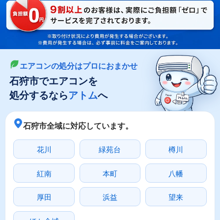
LINEやメールでカンタン依頼
メールで回収依頼
LINEで回収依頼
エアコンの処分はプロにおまかせ
石狩市でエアコンを
処分するなら
アトム
へ
石狩市全域に対応しています。
花川
緑苑台
樽川
紅南
本町
八幡
厚田
浜益
望来