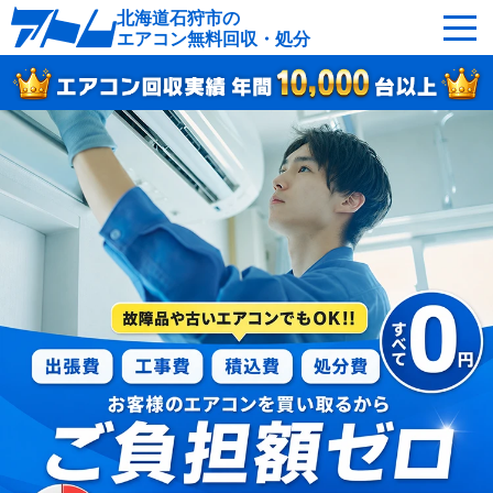
北海道石狩市の
エアコン無料回収・処分
サービスの特徴
回収可能なエアコン
対応エリア
回収の流れ
よくあるご質問
運営会社
石狩市へ無料出張
最短即日
お急ぎの方はこちら
050-5482-9461
受付：24時間年中無休（通話料無料）