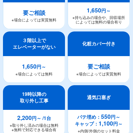
1,650
円～
要ご相談
※持ち込みの場合や、回収場所
※場合によっては実質無料
によっては無料の場合有り
３階以上で
化粧カバー付き
エレベーターがない
1,650
要ご相談
円～
※場合によっては無料
※場合によっては実質無料
19時以降の
通気口塞ぎ
取り外し工事
550
2,200
パテ埋め：
円～
円～ /1台
1,100
キャップ：
円～
※取り外し済みの場合は無料
※無料で対応できる場合有
※内側/外側のセット料金