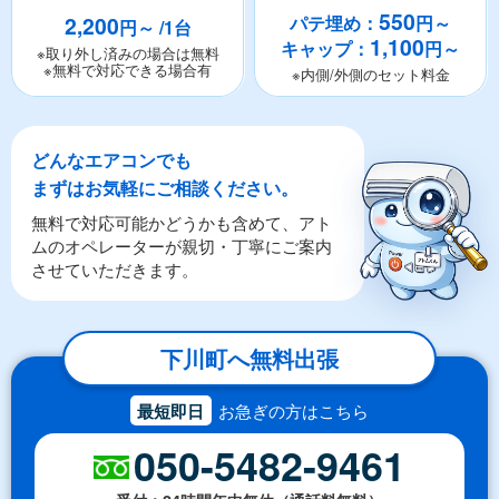
550
2,200
パテ埋め：
円～
円～ /1台
1,100
キャップ：
円～
※取り外し済みの場合は無料
※無料で対応できる場合有
※内側/外側のセット料金
どんなエアコンでも
まずはお気軽にご相談ください。
無料で対応可能かどうかも含めて、アト
ムのオペレーターが親切・丁寧にご案内
させていただきます。
下川町へ無料出張
最短即日
お急ぎの方はこちら
050-5482-9461