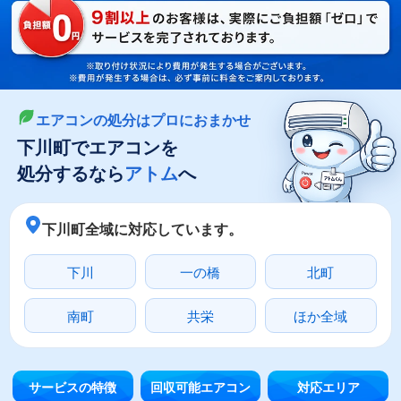
LINEやメールでカンタン依頼
メールで回収依頼
LINEで回収依頼
エアコンの処分はプロにおまかせ
下川町でエアコンを
処分するなら
アトム
へ
下川町全域に対応しています。
下川
一の橋
北町
南町
共栄
ほか全域
サービスの特徴
回収可能エアコン
対応エリア