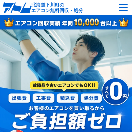
北海道下川町の
エアコン無料回収・処分
サービスの特徴
回収可能なエアコン
対応エリア
回収の流れ
よくあるご質問
運営会社
下川町へ無料出張
最短即日
お急ぎの方はこちら
050-5482-9461
受付：24時間年中無休（通話料無料）