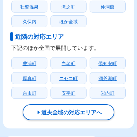
壮瞥温泉
滝之町
仲洞爺
久保内
ほか全域
近隣の対応エリア
下記のほか全国で展開しています。
豊浦町
白老町
倶知安町
厚真町
ニセコ町
洞爺湖町
余市町
安平町
岩内町
道央全域の対応エリアへ