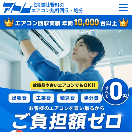
北海道壮瞥町の
エアコン無料回収・処分
サービスの特徴
回収可能なエアコン
対応エリア
回収の流れ
よくあるご質問
運営会社
壮瞥町へ無料出張
最短即日
お急ぎの方はこちら
050-5482-9461
受付：24時間年中無休（通話料無料）