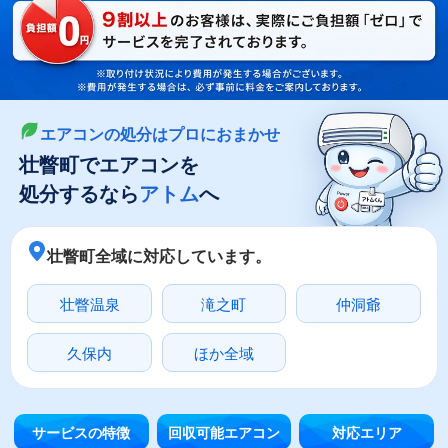
LINEやメールでカンタン依頼
メールで回収依頼
LINEで回収依頼
エアコンの処分はプロにおまかせ
壮瞥町でエアコンを
処分するなら
アトム
へ
壮瞥町全域に対応しています。
壮瞥温泉
滝之町
仲洞爺
久保内
ほか全域
サービスの特徴
回収可能エアコン
対応エリア