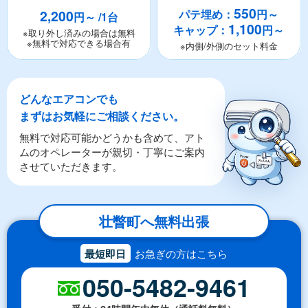
550
2,200
パテ埋め：
円～
円～ /1台
1,100
キャップ：
円～
※取り外し済みの場合は無料
※無料で対応できる場合有
※内側/外側のセット料金
どんなエアコンでも
まずはお気軽にご相談ください。
無料で対応可能かどうかも含めて、アト
ムのオペレーターが親切・丁寧にご案内
させていただきます。
壮瞥町へ無料出張
最短即日
お急ぎの方はこちら
050-5482-9461