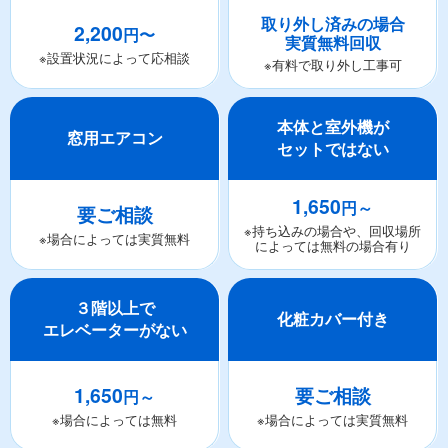
取り外し済みの場合
2,200
円〜
実質無料回収
※設置状況によって応相談
※有料で取り外し工事可
本体と室外機が
窓用エアコン
セットではない
1,650
円～
要ご相談
※持ち込みの場合や、回収場所
※場合によっては実質無料
によっては無料の場合有り
３階以上で
化粧カバー付き
エレベーターがない
1,650
要ご相談
円～
※場合によっては無料
※場合によっては実質無料