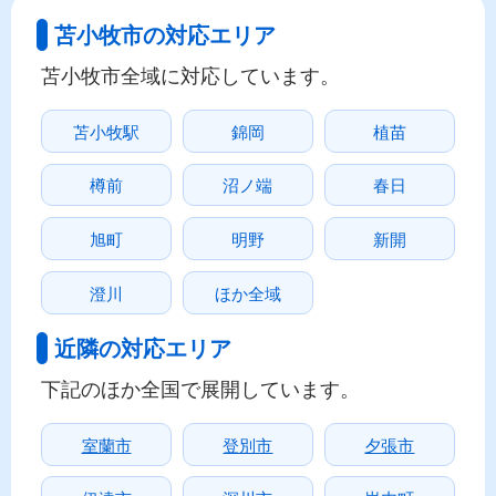
苫小牧市の対応エリア
苫小牧市全域に対応しています。
苫小牧駅
錦岡
植苗
樽前
沼ノ端
春日
旭町
明野
新開
澄川
ほか全域
近隣の対応エリア
下記のほか全国で展開しています。
室蘭市
登別市
夕張市