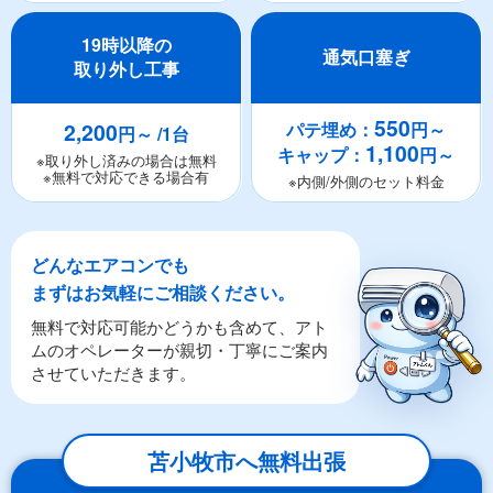
19時以降の
通気口塞ぎ
取り外し工事
550
2,200
パテ埋め：
円～
円～ /1台
1,100
キャップ：
円～
※取り外し済みの場合は無料
※無料で対応できる場合有
※内側/外側のセット料金
どんなエアコンでも
まずはお気軽にご相談ください。
無料で対応可能かどうかも含めて、アト
ムのオペレーターが親切・丁寧にご案内
させていただきます。
苫小牧市へ無料出張