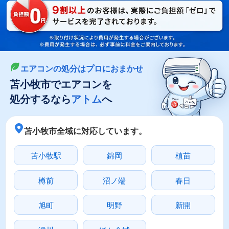
LINEやメールでカンタン依頼
メールで回収依頼
LINEで回収依頼
エアコンの処分はプロにおまかせ
苫小牧市でエアコンを
処分するなら
アトム
へ
苫小牧市全域に対応しています。
苫小牧駅
錦岡
植苗
樽前
沼ノ端
春日
旭町
明野
新開