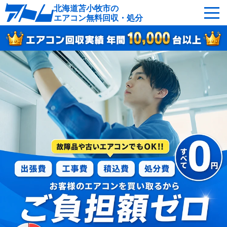
北海道苫小牧市の
エアコン無料回収・処分
サービスの特徴
回収可能なエアコン
対応エリア
回収の流れ
よくあるご質問
運営会社
苫小牧市へ無料出張
最短即日
お急ぎの方はこちら
050-5482-9461
受付：24時間年中無休（通話料無料）