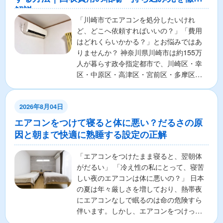
解説
「川崎市でエアコンを処分したいけれ
ど、どこへ依頼すればいいの？」「費用
はどれくらいかかる？」とお悩みではあ
りませんか？ 神奈川県川崎市は約155万
人が暮らす政令指定都市で、川崎区・幸
区・中原区・高津区・宮前区・多摩区・
麻生区の7区から構成さ...
2026年8月04日
エアコンをつけて寝ると体に悪い？だるさの原
因と朝まで快適に熟睡する設定の正解
「エアコンをつけたまま寝ると、翌朝体
がだるい」 「冷え性の私にとって、寝苦
しい夜のエアコンは体に悪いの？」 日本
の夏は年々厳しさを増しており、熱帯夜
にエアコンなしで眠るのは命の危険すら
伴います。しかし、エアコンをつけっぱ
なしで寝ることに対し...