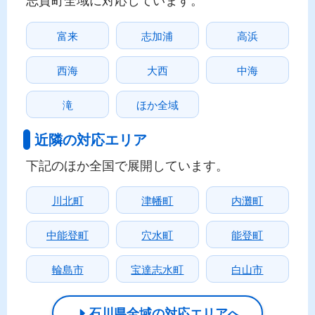
富来
志加浦
高浜
西海
大西
中海
滝
ほか全域
近隣の対応エリア
下記のほか全国で展開しています。
川北町
津幡町
内灘町
中能登町
穴水町
能登町
輪島市
宝達志水町
白山市
石川県全域の対応エリアへ