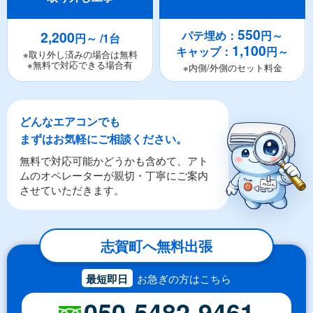
550
2,200
パテ埋め：
円～
円～ /1台
1,100
キャップ：
円～
※取り外し済みの場合は無料
※無料で対応できる場合有
※内側/外側のセット料金
どんなエアコンでも
まずはお気軽にご相談ください。
無料で対応可能かどうかも含めて、アト
ムのオペレーターが親切・丁寧にご案内
させていただきます。
志賀町へ無料出張
最短即日
お急ぎの方はこちら
050-5482-9461