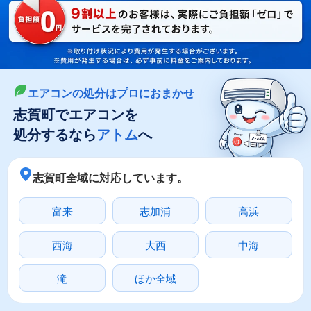
LINEやメールでカンタン依頼
メールで回収依頼
LINEで回収依頼
エアコンの処分はプロにおまかせ
志賀町でエアコンを
処分するなら
アトム
へ
志賀町全域に対応しています。
富来
志加浦
高浜
西海
大西
中海
滝
ほか全域