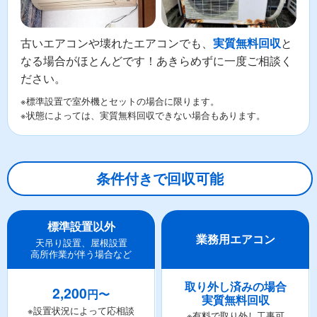
古いエアコンや壊れたエアコンでも、
と
実質無料回収
なる場合がほとんどです！あきらめずに一度ご相談く
ださい。
※標準設置で室外機とセットの場合に限ります。
※状態によっては、実質無料回収できない場合もあります。
条件付きで回収可能
標準設置以外
業務用エアコン
天吊り設置、屋根設置
高所作業が伴う場合など
取り外し済みの場合
2,200
円〜
実質無料回収
※設置状況によって応相談
※有料で取り外し工事可