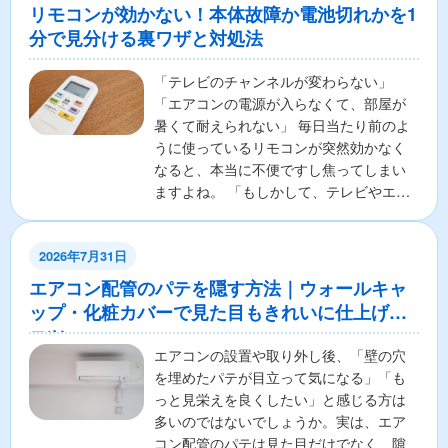
リモコンが効かない！本体故障か電池切れかを1
分で見分ける裏ワザと対処法
「テレビのチャンネルが変わらない」
「エアコンの電源が入らなくて、部屋が
暑くて耐えられない」 毎日当たり前のよ
うに使っているリモコンが突然効かなく
なると、本当に不便ですし焦ってしまい
ますよね。 「もしかして、テレビやエア
コンの本体が壊れちゃ...
2026年7月31日
エアコン配管のパテを隠す方法｜ウォールキャ
ップ・化粧カバーで見た目もきれいに仕上げる
コツ
エアコンの設置や取り外し後、「壁の穴
を埋めたパテが目立って気になる」「も
っと見栄えを良くしたい」と感じる方は
多いのではないでしょうか。実は、エア
コン配管のパテは見た目だけでなく、隙