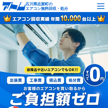
石川県志賀町の
エアコン無料回収・処分
サービスの特徴
回収可能なエアコン
対応エリア
回収の流れ
よくあるご質問
運営会社
志賀町へ無料出張
最短即日
お急ぎの方はこちら
050-5482-9461
受付：24時間年中無休（通話料無料）