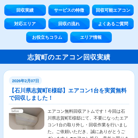
回収実績
サービスの特徴
回収可能エアコン
対応エリア
回収の流れ
よくあるご質問
お役立ちコラム
エリア情報
志賀町のエアコン回収実績
2026年2月07日
【石川県志賀町E様邸】エアコン1台を実質無料
で回収しました！
エアコン無料回収アトムです！今回は石
川県志賀町E様邸にて、不要になったエア
コン1台の取り外し・回収作業を行いまし
た。ご依頼いただき、誠にありがとうご