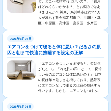
ど、どこへ依頼すればいいの？」「費用
はどれくらいかかる？」とお悩みではあ
りませんか？ 神奈川県川崎市は約155万
人が暮らす政令指定都市で、川崎区・幸
区・中原区・高津区・宮前区・多摩区・
麻生区の7区から構成さ...
2026年8月04日
エアコンをつけて寝ると体に悪い？だるさの原
因と朝まで快適に熟睡する設定の正解
「エアコンをつけたまま寝ると、翌朝体
がだるい」 「冷え性の私にとって、寝苦
しい夜のエアコンは体に悪いの？」 日本
の夏は年々厳しさを増しており、熱帯夜
にエアコンなしで眠るのは命の危険すら
伴います。しかし、エアコンをつけっぱ
なしで寝ることに対し...
2026年8月01日