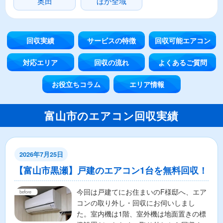
奥田
ほか全域
回収実績
サービスの特徴
回収可能エアコン
対応エリア
回収の流れ
よくあるご質問
お役立ちコラム
エリア情報
富山市のエアコン回収実績
2026年7月25日
【富山市黒瀬】戸建のエアコン1台を無料回収！
今回は戸建てにお住まいのF様邸へ、エア
コンの取り外し・回収にお伺いしまし
た。室内機は1階、室外機は地面置きの標