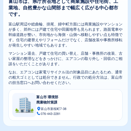
富山市は、県庁所在地として商業施設や住宅街、工
業地、自然豊かな山間部まで幅広く広がる中心都市
です。
富山駅周辺や総曲輪、掛尾、婦中町方面には商業施設やマンション
が多く、郊外には戸建て住宅や田園地帯も見られます。路面電車や
幹線道路が整い、市街地から海側・山側へ移動しやすい点も特徴で
す。住宅の建替えやリフォームだけでなく、店舗改装や事務所移転
が発生しやすい地域でもあります。
マンション退去、戸建て住宅の買い替え、店舗・事務所の改装、古
い家屋の整理などをきっかけに、エアコンの取り外し・回収のご相
談をいただくことがあります。
なお、エアコンは家電リサイクル法の対象品目にあたるため、通常
の粗大ゴミとしては処分できません。行政での処分方法は、富山市
の担当窓口へお問い合わせください。
富山市 環境部
廃棄物対策課
富山市新桜町7-38
076-443-2281