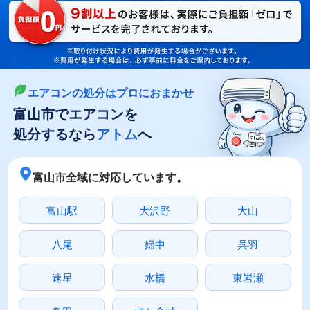
LINEやメールでカンタン依頼
メールで回収依頼
LINEで回収依頼
エアコンの処分はプロにおまかせ
富山市でエアコンを
処分するなら
アトム
へ
富山市全域に対応しています。
富山駅
大沢野
大山
八尾
婦中
呉羽
速星
水橋
東岩瀬