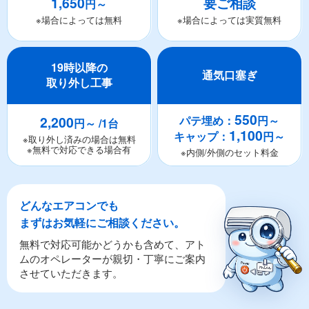
1,650
要ご相談
円～
※場合によっては無料
※場合によっては実質無料
19時以降の
通気口塞ぎ
取り外し工事
550
2,200
パテ埋め：
円～
円～ /1台
1,100
キャップ：
円～
※取り外し済みの場合は無料
※無料で対応できる場合有
※内側/外側のセット料金
どんなエアコンでも
まずはお気軽にご相談ください。
無料で対応可能かどうかも含めて、アト
ムのオペレーターが親切・丁寧にご案内
させていただきます。