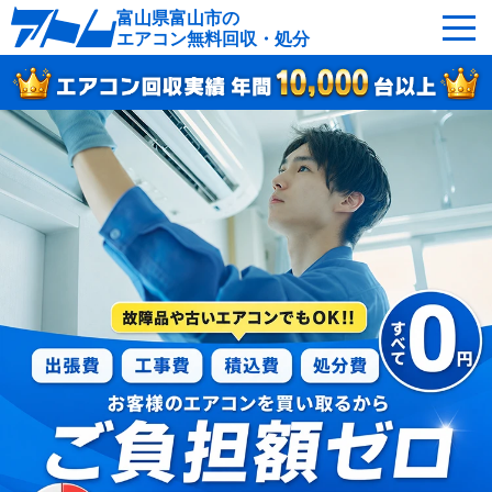
富山県富山市の
エアコン無料回収・処分
サービスの特徴
回収可能なエアコン
対応エリア
回収の流れ
よくあるご質問
運営会社
富山市へ無料出張
最短即日
お急ぎの方はこちら
050-5482-9461
受付：24時間年中無休（通話料無料）