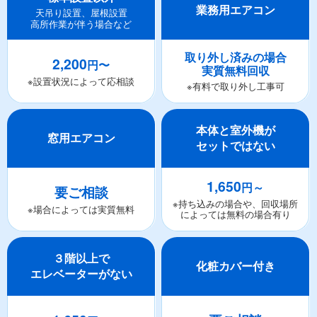
業務用エアコン
天吊り設置、屋根設置
高所作業が伴う場合など
取り外し済みの場合
2,200
円〜
実質無料回収
※設置状況によって応相談
※有料で取り外し工事可
本体と室外機が
窓用エアコン
セットではない
1,650
円～
要ご相談
※持ち込みの場合や、回収場所
※場合によっては実質無料
によっては無料の場合有り
３階以上で
化粧カバー付き
エレベーターがない