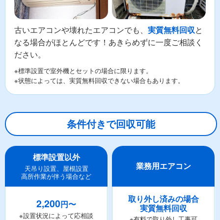
古いエアコンや壊れたエアコンでも、
と
実質無料回収
なる場合がほとんどです！あきらめずに一度ご相談く
ださい。
※標準設置で室外機とセットの場合に限ります。
※状態によっては、実質無料回収できない場合もあります。
条件付きで回収可能
標準設置以外
業務用エアコン
天吊り設置、屋根設置
高所作業が伴う場合など
取り外し済みの場合
2,200
円〜
実質無料回収
※設置状況によって応相談
※有料で取り外し工事可