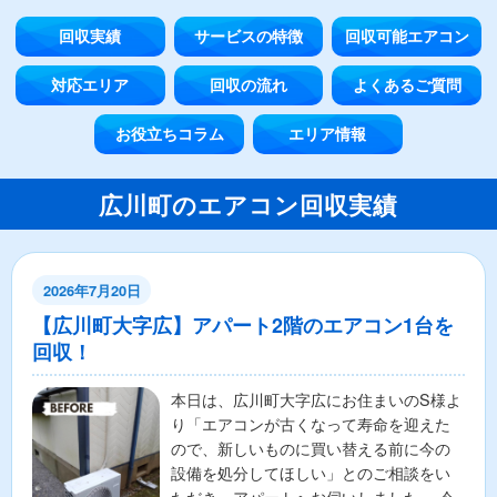
回収実績
サービスの特徴
回収可能エアコン
対応エリア
回収の流れ
よくあるご質問
お役立ちコラム
エリア情報
広川町のエアコン回収実績
2026年7月20日
【広川町大字広】アパート2階のエアコン1台を
回収！
本日は、広川町大字広にお住まいのS様よ
り「エアコンが古くなって寿命を迎えた
ので、新しいものに買い替える前に今の
設備を処分してほしい」とのご相談をい