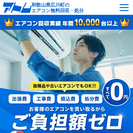
和歌山県広川町の
エアコン無料回収・処分
サービスの特徴
回収可能なエアコン
対応エリア
回収の流れ
よくあるご質問
運営会社
広川町へ無料出張
最短即日
お急ぎの方はこちら
050-5482-9461
受付：24時間年中無休（通話料無料）