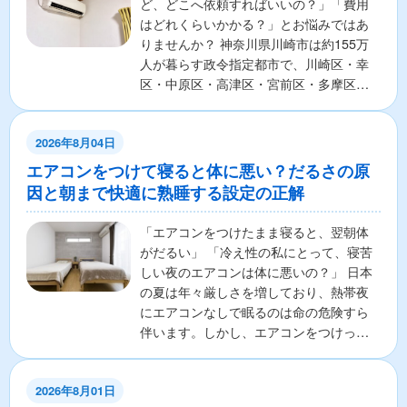
ど、どこへ依頼すればいいの？」「費用
はどれくらいかかる？」とお悩みではあ
りませんか？ 神奈川県川崎市は約155万
人が暮らす政令指定都市で、川崎区・幸
区・中原区・高津区・宮前区・多摩区・
麻生区の7区から構成さ...
2026年8月04日
エアコンをつけて寝ると体に悪い？だるさの原
因と朝まで快適に熟睡する設定の正解
「エアコンをつけたまま寝ると、翌朝体
がだるい」 「冷え性の私にとって、寝苦
しい夜のエアコンは体に悪いの？」 日本
の夏は年々厳しさを増しており、熱帯夜
にエアコンなしで眠るのは命の危険すら
伴います。しかし、エアコンをつけっぱ
なしで寝ることに対し...
2026年8月01日