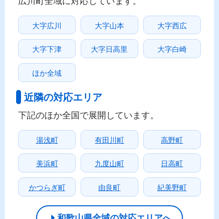
大字広川
大字山本
大字西広
大字下津
大字日高里
大字白崎
ほか全域
近隣の対応エリア
下記のほか全国で展開しています。
湯浅町
有田川町
高野町
美浜町
九度山町
日高町
かつらぎ町
由良町
紀美野町
和歌山県全域の対応エリアへ