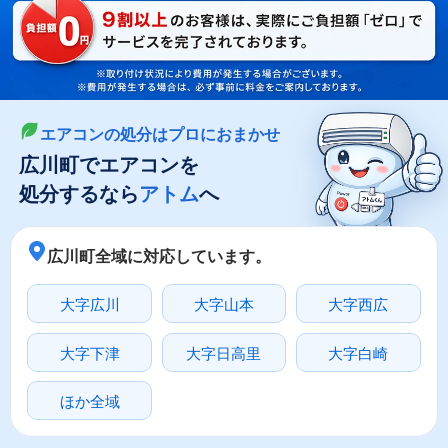
LINEやメールでカンタン依頼
メールで回収依頼
LINEで回収依頼
エアコンの処分はプロにおまかせ
広川町でエアコンを
処分するなら
アトム
へ
広川町全域に対応しています。
大字広川
大字山本
大字西広
大字下津
大字日高里
大字白崎
ほか全域