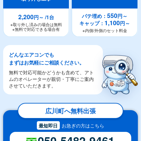
550
2,200
パテ埋め：
円～
円～ /1台
1,100
キャップ：
円～
※取り外し済みの場合は無料
※無料で対応できる場合有
※内側/外側のセット料金
どんなエアコンでも
まずはお気軽にご相談ください。
無料で対応可能かどうかも含めて、アト
ムのオペレーターが親切・丁寧にご案内
させていただきます。
広川町へ無料出張
最短即日
お急ぎの方はこちら
050-5482-9461