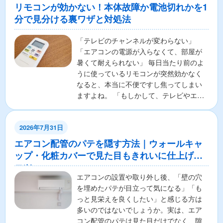
リモコンが効かない！本体故障か電池切れかを1
分で見分ける裏ワザと対処法
「テレビのチャンネルが変わらない」
「エアコンの電源が入らなくて、部屋が
暑くて耐えられない」 毎日当たり前のよ
うに使っているリモコンが突然効かなく
なると、本当に不便ですし焦ってしまい
ますよね。 「もしかして、テレビやエア
コンの本体が壊れちゃ...
2026年7月31日
エアコン配管のパテを隠す方法｜ウォールキャ
ップ・化粧カバーで見た目もきれいに仕上げる
コツ
エアコンの設置や取り外し後、「壁の穴
を埋めたパテが目立って気になる」「も
っと見栄えを良くしたい」と感じる方は
多いのではないでしょうか。実は、エア
コン配管のパテは見た目だけでなく、隙