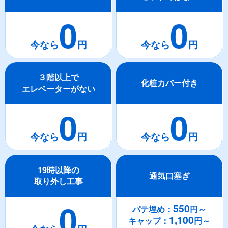
0
0
３階以上で
化粧カバー付き
エレベーターがない
0
0
19時以降の
通気口塞ぎ
取り外し工事
0
550
パテ埋め：
円～
1,100
キャップ：
円～