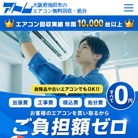
大阪府池田市の
エアコン無料回収・処分
サービスの特徴
回収可能なエアコン
対応エリア
回収の流れ
よくあるご質問
運営会社
池田市へ無料出張
最短即日
お急ぎの方はこちら
0120-214-555
受付：24時間年中無休（通話料無料）