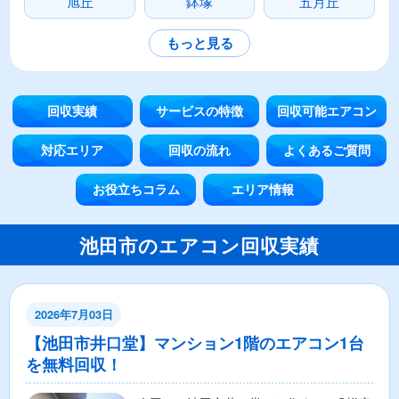
旭丘
鉢塚
五月丘
もっと見る
回収実績
サービスの特徴
回収可能エアコン
対応エリア
回収の流れ
よくあるご質問
お役立ちコラム
エリア情報
池田市のエアコン回収実績
2026年7月03日
【池田市井口堂】マンション1階のエアコン1台
を無料回収！