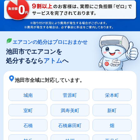
LINEやメールでカンタン依頼
メールで回収依頼
LINEで回収依頼
エアコンの処分はプロにおまかせ
池田市でエアコンを
処分するなら
アトム
へ
池田市全域に対応しています。
城南
菅原町
栄本町
室町
満寿美町
新町
石橋
石橋麻田町
畑