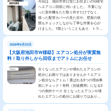
今回は、池田市井口堂にお住まいのG様宅
へエアコン回収に伺いました。 不要にな
った室外機をただ取り外すだけでなく、
残った配管カバーの見た目や、壁面の状
態もチェックしながら丁寧な作業を心が
けました。1階ということもあり、トラッ
クへの運び出しも非...
2026年6月23日
【大阪府池田市W様邸】エアコン処分が実質無
料！取り外しから回収までアトムにお任せ
古くなったエアコンや壊れたエアコンの
処分にお困りではありませんか？エアコ
ン処分ならアトム！選ばれる5つの理由事
前にチェック！有料（別途費用）になる3
つの例外ケース 古くなったエアコンや壊
れたエアコンの処分にお困りではありま
せんか？ 「エアコ...