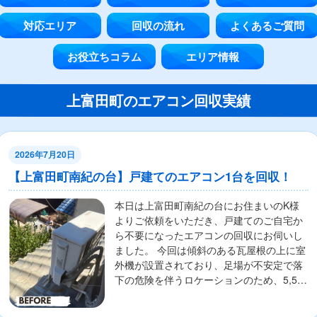
対応エリア
回収の流れ
よくあるご質問
お役立ちコラム
エリア情報
上富田町のエアコン回収実績
2026年7月20日
【上富田町南紀の台】戸建てのエアコン1台を回収！
本日は上富田町南紀の台にお住まいのK様
よりご依頼をいただき、戸建てのご自宅か
ら不要になったエアコンの回収にお伺いし
ました。 今回は傾斜のある瓦屋根の上に室
外機が設置されており、足場が不安定で落
下の危険を伴うロケーションのため、5,500
円の...