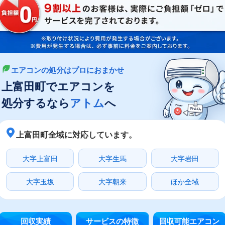
エアコンの処分はプロにおまかせ
上富田町でエアコンを
処分するなら
アトム
へ
上富田町全域に対応しています。
大字上富田
大字生馬
大字岩田
大字玉坂
大字朝来
ほか全域
回収実績
サービスの特徴
回収可能エアコン