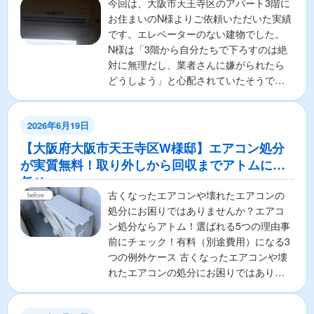
今回は、大阪市天王寺区のアパート3階に
お住まいのN様よりご依頼いただいた実績
です。エレベーターのない建物でした。
N様は「3階から自分たちで下ろすのは絶
対に無理だし、業者さんに嫌がられたら
どうしよう」と心配されていたそうで
す。もちろん当店は...
2026年6月19日
【大阪府大阪市天王寺区W様邸】エアコン処分
が実質無料！取り外しから回収までアトムにお
任せ
古くなったエアコンや壊れたエアコンの
処分にお困りではありませんか？エアコ
ン処分ならアトム！選ばれる5つの理由事
前にチェック！有料（別途費用）になる3
つの例外ケース 古くなったエアコンや壊
れたエアコンの処分にお困りではありま
せんか？ 「エアコ...