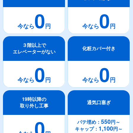
0
0
３階以上で
化粧カバー付き
エレベーターがない
0
0
19時以降の
通気口塞ぎ
取り外し工事
0
550
パテ埋め：
円～
1,100
キャップ：
円～