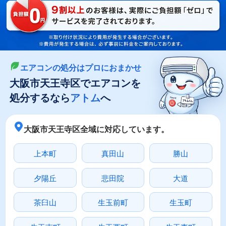
LINEやメールでカンタン依頼
メールで回収依頼
LINEで回収依頼
エアコンの処分はプロにおまかせ
大阪市天王寺区でエアコンを
処分するなら
アトム
へ
大阪市天王寺区全域に対応しています。
上本町
真田山
勝山
夕陽丘
悲田院
大道
茶臼山
生玉前町
生玉町