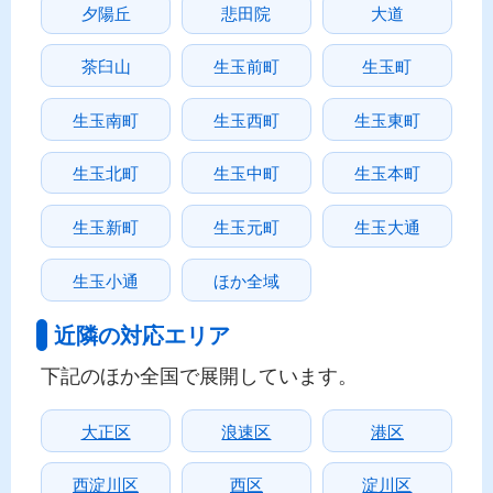
夕陽丘
悲田院
大道
茶臼山
生玉前町
生玉町
生玉南町
生玉西町
生玉東町
生玉北町
生玉中町
生玉本町
生玉新町
生玉元町
生玉大通
生玉小通
ほか全域
近隣の対応エリア
下記のほか全国で展開しています。
大正区
浪速区
港区
西淀川区
西区
淀川区