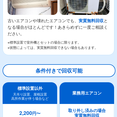
古いエアコンや壊れたエアコンでも、
と
実質無料回収
なる場合がほとんどです！あきらめずに一度ご相談く
ださい。
※標準設置で室外機とセットの場合に限ります。
※状態によっては、実質無料回収できない場合もあります。
条件付きで回収可能
標準設置以外
業務用エアコン
天吊り設置、屋根設置
高所作業が伴う場合など
取り外し済みの場合
2,200
円〜
実質無料回収