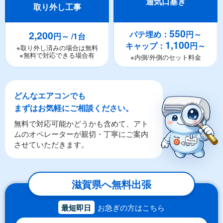
通気口塞ぎ
取り外し工事
550
2,200
パテ埋め：
円～
円～ /1台
1,100
キャップ：
円～
※取り外し済みの場合は無料
※無料で対応できる場合有
※内側/外側のセット料金
どんなエアコンでも
まずはお気軽にご相談ください。
無料で対応可能かどうかも含めて、アト
ムのオペレーターが親切・丁寧にご案内
させていただきます。
滋賀県へ無料出張
最短即日
お急ぎの方はこちら