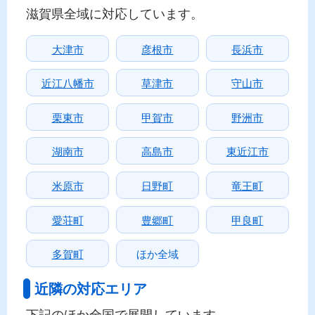
滋賀県全域に対応しています。
大津市
彦根市
長浜市
近江八幡市
草津市
守山市
栗東市
甲賀市
野洲市
湖南市
高島市
東近江市
米原市
日野町
竜王町
愛荘町
豊郷町
甲良町
多賀町
ほか全域
近隣の対応エリア
下記のほか全国で展開しています。