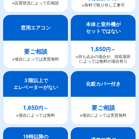
※設置状況によって応相談
※有料で取り外し工事可
本体と室外機が
窓用エアコン
セットではない
1,650
円～
要ご相談
※持ち込みの場合や、回収場所
※場合によっては実質無料
によっては無料の場合有り
３階以上で
化粧カバー付き
エレベーターがない
1,650
要ご相談
円～
※場合によっては無料
※場合によっては実質無料
19時以降の