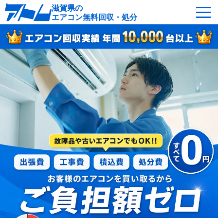
滋賀県の
エアコン無料回収・処分
サービスの特徴
回収可能なエアコン
対応エリア
回収の流れ
よくあるご質問
運営会社
滋賀県へ無料出張
最短即日
お急ぎの方はこちら
050-5482-9461
受付：24時間年中無休（通話料無料）