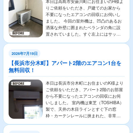
本日は高島市安曇川町にお住まいのH様よ
りご依頼をいただき、戸建てのお家から
不要になったエアコンの回収にお伺いし
ました。 今回の室外機は、凹凸のあるお
洒落な外壁に囲まれたベランダの角に設
置されていました。すぐ左上にはサッシ
窓があり、配管が上へ...
2026年7月19日
【長浜市分木町】アパート2階のエアコン1台を
無料回収！
本日は長浜市分木町にお住まいのK様より
ご依頼をいただき、アパート2階のお部屋
から不要になったエアコンの回収にお伺
いしました。 室内機は東芝（TOSHIBA）
製で、天井の木目ラインとすぐ下の窓
枠・カーテンレールに挟まれた、非常に
タイトな壁面に...