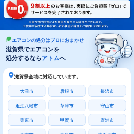
LINEやメールでカンタン依頼
メールで回収依頼
LINEで回収依頼
エアコンの処分はプロにおまかせ
滋賀県でエアコンを
処分するなら
アトム
へ
滋賀県全域に対応しています。
大津市
彦根市
長浜市
近江八幡市
草津市
守山市
栗東市
甲賀市
野洲市