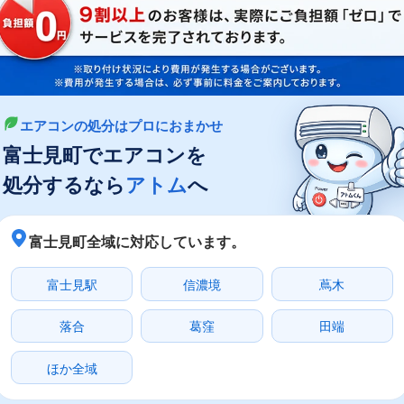
エアコンの処分はプロにおまかせ
富士見町でエアコンを
処分するなら
アトム
へ
富士見町全域に対応しています。
富士見駅
信濃境
蔦木
落合
葛窪
田端
ほか全域