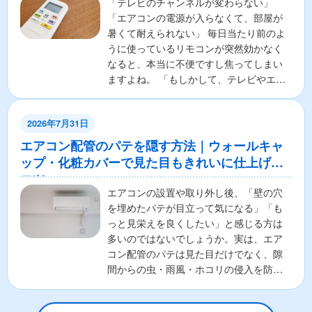
「テレビのチャンネルが変わらない」
「エアコンの電源が入らなくて、部屋が
暑くて耐えられない」 毎日当たり前のよ
うに使っているリモコンが突然効かなく
なると、本当に不便ですし焦ってしまい
ますよね。 「もしかして、テレビやエア
コンの本体が壊れちゃ...
2026年7月31日
エアコン配管のパテを隠す方法｜ウォールキャ
ップ・化粧カバーで見た目もきれいに仕上げる
コツ
エアコンの設置や取り外し後、「壁の穴
を埋めたパテが目立って気になる」「も
っと見栄えを良くしたい」と感じる方は
多いのではないでしょうか。実は、エア
コン配管のパテは見た目だけでなく、隙
間からの虫・雨風・ホコリの侵入を防ぐ
重要な役割があります。そ...