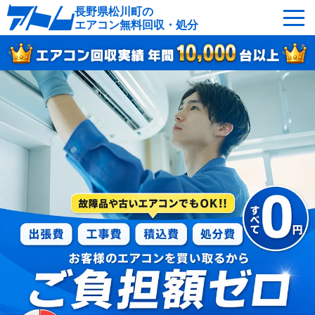
長野県松川町の
エアコン無料回収・処分
サービスの特徴
回収可能なエアコン
対応エリア
回収の流れ
よくあるご質問
運営会社
松川町へ無料出張
最短即日
お急ぎの方はこちら
050-5482-9461
受付：24時間年中無休（通話料無料）