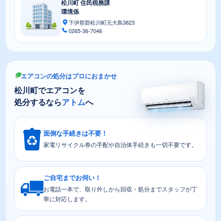
松川町 住民税務課
環境係
下伊那郡松川町元大島3823
0265-36-7046
エアコンの処分はプロにおまかせ
松川町でエアコンを
処分するなら
アトム
へ
面倒な手続きは不要！
家電リサイクル券の手配や自治体手続きも一切不要です。
ご自宅までお伺い！
お電話一本で、取り外しから回収・処分までスタッフが丁
寧に対応します。