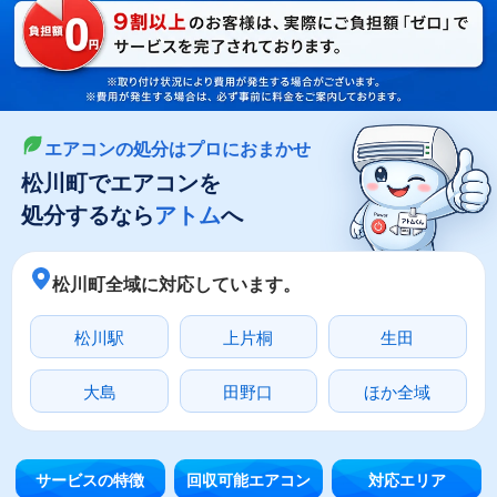
LINEやメールでカンタン依頼
メールで回収依頼
LINEで回収依頼
エアコンの処分はプロにおまかせ
松川町でエアコンを
処分するなら
アトム
へ
松川町全域に対応しています。
松川駅
上片桐
生田
大島
田野口
ほか全域
サービスの特徴
回収可能エアコン
対応エリア