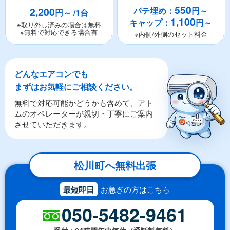
550
2,200
パテ埋め：
円～
円～ /1台
1,100
キャップ：
円～
※取り外し済みの場合は無料
※無料で対応できる場合有
※内側/外側のセット料金
どんなエアコンでも
まずはお気軽にご相談ください。
無料で対応可能かどうかも含めて、アト
ムのオペレーターが親切・丁寧にご案内
させていただきます。
松川町へ無料出張
最短即日
お急ぎの方はこちら
050-5482-9461