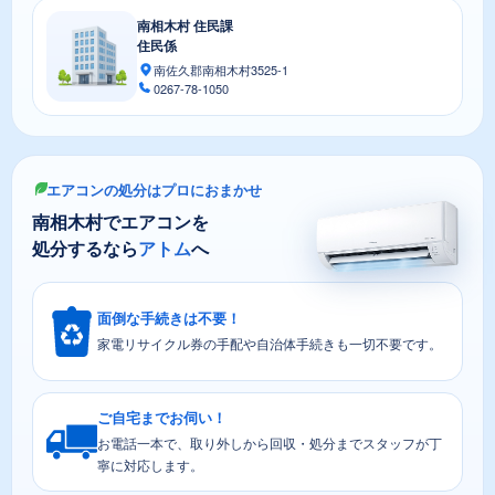
南相木村 住民課
住民係
南佐久郡南相木村3525-1
0267-78-1050
エアコンの処分はプロにおまかせ
南相木村でエアコンを
処分するなら
アトム
へ
面倒な手続きは不要！
家電リサイクル券の手配や自治体手続きも一切不要です。
ご自宅までお伺い！
お電話一本で、取り外しから回収・処分までスタッフが丁
寧に対応します。