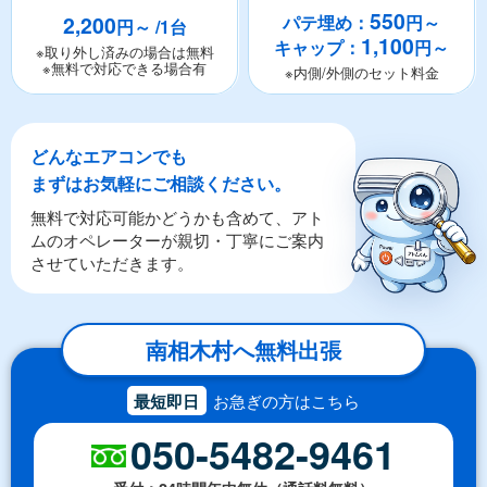
550
2,200
パテ埋め：
円～
円～ /1台
1,100
キャップ：
円～
※取り外し済みの場合は無料
※無料で対応できる場合有
※内側/外側のセット料金
どんなエアコンでも
まずはお気軽にご相談ください。
無料で対応可能かどうかも含めて、アト
ムのオペレーターが親切・丁寧にご案内
させていただきます。
南相木村へ無料出張
最短即日
お急ぎの方はこちら
050-5482-9461