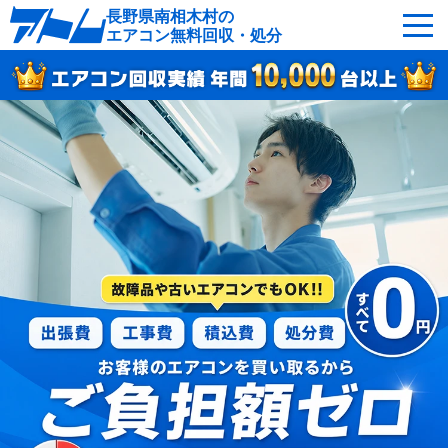
長野県南相木村の
エアコン無料回収・処分
サービスの特徴
回収可能なエアコン
対応エリア
回収の流れ
よくあるご質問
運営会社
南相木村へ無料出張
最短即日
お急ぎの方はこちら
050-5482-9461
受付：24時間年中無休（通話料無料）