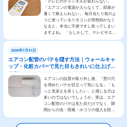
「テレビのチャンネルが変わらない」
「エアコンの電源が入らなくて、部屋が
暑くて耐えられない」 毎日当たり前のよ
うに使っているリモコンが突然効かなく
なると、本当に不便ですし焦ってしまい
ますよね。 「もしかして、テレビやエア
コンの本体が壊れちゃ...
2026年7月31日
エアコン配管のパテを隠す方法｜ウォールキャ
ップ・化粧カバーで見た目もきれいに仕上げる
コツ
エアコンの設置や取り外し後、「壁の穴
を埋めたパテが目立って気になる」「も
っと見栄えを良くしたい」と感じる方は
多いのではないでしょうか。実は、エア
コン配管のパテは見た目だけでなく、隙
間からの虫・雨風・ホコリの侵入を防ぐ
重要な役割があります。そ...