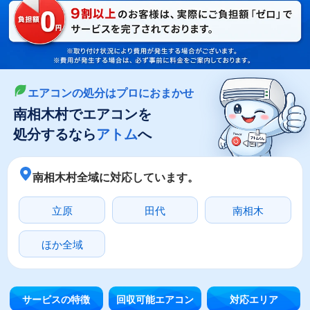
LINEやメールでカンタン依頼
メールで回収依頼
LINEで回収依頼
エアコンの処分はプロにおまかせ
南相木村でエアコンを
処分するなら
アトム
へ
南相木村全域に対応しています。
立原
田代
南相木
ほか全域
サービスの特徴
回収可能エアコン
対応エリア