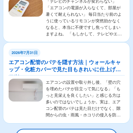
「テレビのチャンネルが変わらない」
「エアコンの電源が入らなくて、部屋が
暑くて耐えられない」 毎日当たり前のよ
うに使っているリモコンが突然効かなく
なると、本当に不便ですし焦ってしまい
ますよね。 「もしかして、テレビやエア
コンの本体が壊れちゃ...
2026年7月31日
エアコン配管のパテを隠す方法｜ウォールキャ
ップ・化粧カバーで見た目もきれいに仕上げる
コツ
エアコンの設置や取り外し後、「壁の穴
を埋めたパテが目立って気になる」「も
っと見栄えを良くしたい」と感じる方は
多いのではないでしょうか。実は、エア
コン配管のパテは見た目だけでなく、隙
間からの虫・雨風・ホコリの侵入を防ぐ
重要な役割があります。そ...