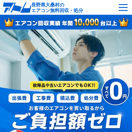
長野県大桑村の
エアコン無料回収・処分
サービスの特徴
回収可能なエアコン
対応エリア
回収の流れ
よくあるご質問
運営会社
大桑村へ無料出張
最短即日
お急ぎの方はこちら
050-5482-9461
受付：24時間年中無休（通話料無料）