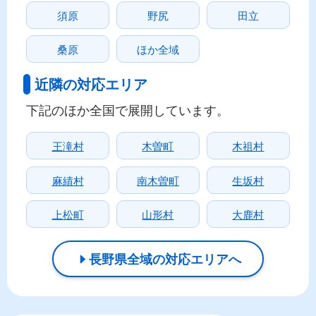
須原
野尻
田立
桑原
ほか全域
近隣の対応エリア
下記のほか全国で展開しています。
王滝村
木曽町
木祖村
麻績村
南木曽町
生坂村
上松町
山形村
大鹿村
長野県全域の対応エリアへ