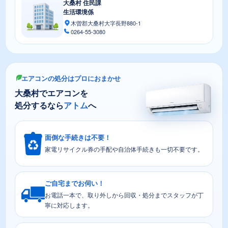
大桑村 住民課
生活環境係
木曽郡大桑村大字長野880-1
0264-55-3080
エアコンの処分はプロにおまかせ
大桑村でエアコンを
処分するなら
アトム
へ
面倒な手続きは不要！
家電リサイクル券の手配や自治体手続きも一切不要です。
ご自宅までお伺い！
お電話一本で、取り外しから回収・処分までスタッフが丁
寧に対応します。