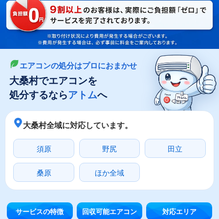
LINEやメールでカンタン依頼
メールで回収依頼
LINEで回収依頼
エアコンの処分はプロにおまかせ
大桑村でエアコンを
処分するなら
アトム
へ
大桑村全域に対応しています。
須原
野尻
田立
桑原
ほか全域
サービスの特徴
回収可能エアコン
対応エリア