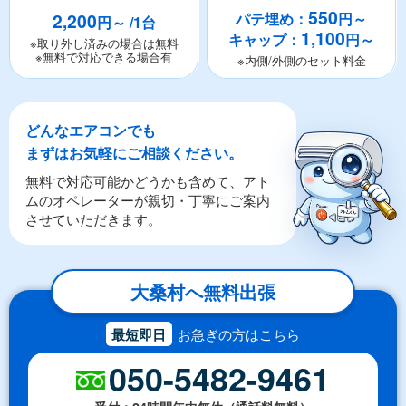
550
2,200
パテ埋め：
円～
円～ /1台
1,100
キャップ：
円～
※取り外し済みの場合は無料
※無料で対応できる場合有
※内側/外側のセット料金
どんなエアコンでも
まずはお気軽にご相談ください。
無料で対応可能かどうかも含めて、アト
ムのオペレーターが親切・丁寧にご案内
させていただきます。
大桑村へ無料出張
最短即日
お急ぎの方はこちら
050-5482-9461