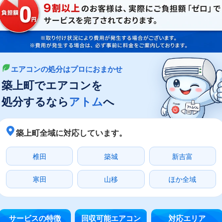
エアコンの処分はプロにおまかせ
築上町でエアコンを
処分するなら
アトム
へ
築上町全域に対応しています。
椎田
築城
新吉富
寒田
山移
ほか全域
サービスの特徴
回収可能エアコン
対応エリア