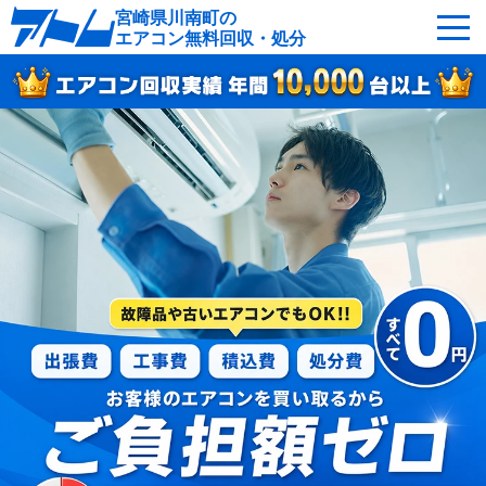
宮崎県川南町の
エアコン無料回収・処分
サービスの特徴
回収可能なエアコン
対応エリア
回収の流れ
よくあるご質問
運営会社
川南町へ無料出張
最短即日
お急ぎの方はこちら
050-5482-9461
受付：24時間年中無休（通話料無料）