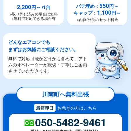
550
2,200
パテ埋め：
円～
円～ /1台
1,100
キャップ：
円～
※取り外し済みの場合は無料
※無料で対応できる場合有
※内側/外側のセット料金
どんなエアコンでも
まずはお気軽にご相談ください。
無料で対応可能かどうかも含めて、アト
ムのオペレーターが親切・丁寧にご案内
させていただきます。
川南町へ無料出張
最短即日
お急ぎの方はこちら
050-5482-9461