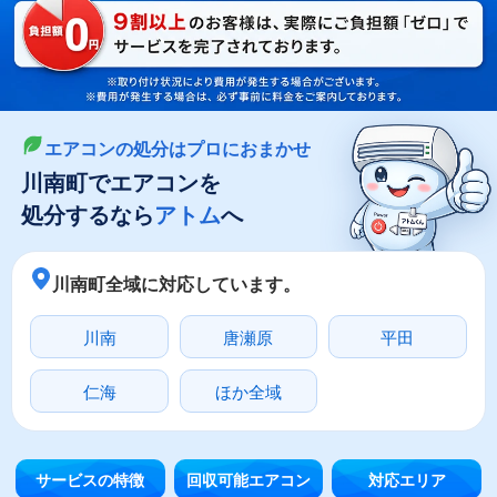
LINEやメールでカンタン依頼
メールで回収依頼
LINEで回収依頼
エアコンの処分はプロにおまかせ
川南町でエアコンを
処分するなら
アトム
へ
川南町全域に対応しています。
川南
唐瀬原
平田
仁海
ほか全域
サービスの特徴
回収可能エアコン
対応エリア