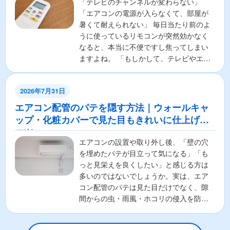
「テレビのチャンネルが変わらない」
「エアコンの電源が入らなくて、部屋が
暑くて耐えられない」 毎日当たり前のよ
うに使っているリモコンが突然効かなく
なると、本当に不便ですし焦ってしまい
ますよね。 「もしかして、テレビやエア
コンの本体が壊れちゃ...
2026年7月31日
エアコン配管のパテを隠す方法｜ウォールキャ
ップ・化粧カバーで見た目もきれいに仕上げる
コツ
エアコンの設置や取り外し後、「壁の穴
を埋めたパテが目立って気になる」「も
っと見栄えを良くしたい」と感じる方は
多いのではないでしょうか。実は、エア
コン配管のパテは見た目だけでなく、隙
間からの虫・雨風・ホコリの侵入を防ぐ
重要な役割があります。そ...