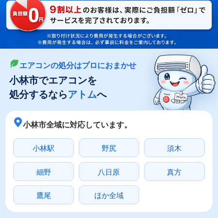
LINEやメールでカンタン依頼
メールで回収依頼
LINEで回収依頼
エアコンの処分はプロにおまかせ
小林市でエアコンを
処分するなら
アトム
へ
小林市全域に対応しています。
小林駅
野尻
須木
細野
八日原
真方
鷹尾
ほか全域