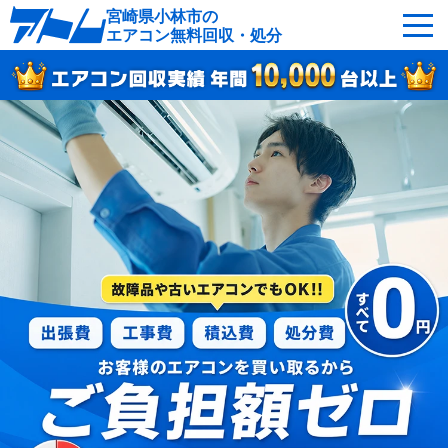
宮崎県小林市の
エアコン無料回収・処分
サービスの特徴
回収可能なエアコン
対応エリア
回収の流れ
よくあるご質問
運営会社
小林市へ無料出張
最短即日
お急ぎの方はこちら
050-5482-9461
受付：24時間年中無休（通話料無料）