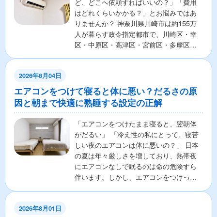
ど、どこへ依頼すればいいの？」「費用
はどれくらいかかる？」とお悩みではあ
りませんか？ 神奈川県川崎市は約155万
人が暮らす政令指定都市で、川崎区・幸
区・中原区・高津区・宮前区・多摩区・
麻生区の7区から構成さ...
2026年8月04日
エアコンをつけて寝ると体に悪い？だるさの原
因と朝まで快適に熟睡する設定の正解
「エアコンをつけたまま寝ると、翌朝体
がだるい」 「冷え性の私にとって、寝苦
しい夜のエアコンは体に悪いの？」 日本
の夏は年々厳しさを増しており、熱帯夜
にエアコンなしで眠るのは命の危険すら
伴います。しかし、エアコンをつけっぱ
なしで寝ることに対し...
2026年8月01日