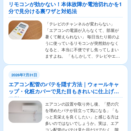
リモコンが効かない！本体故障か電池切れかを1
分で見分ける裏ワザと対処法
「テレビのチャンネルが変わらない」
「エアコンの電源が入らなくて、部屋が
暑くて耐えられない」 毎日当たり前のよ
うに使っているリモコンが突然効かなく
なると、本当に不便ですし焦ってしまい
ますよね。 「もしかして、テレビやエア
コンの本体が壊れちゃ...
2026年7月31日
エアコン配管のパテを隠す方法｜ウォールキャ
ップ・化粧カバーで見た目もきれいに仕上げる
コツ
エアコンの設置や取り外し後、「壁の穴
を埋めたパテが目立って気になる」「も
っと見栄えを良くしたい」と感じる方は
多いのではないでしょうか。実は、エア
コン配管のパテは見た目だけでなく、隙