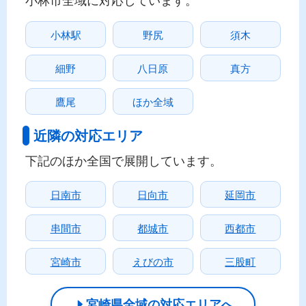
小林駅
野尻
須木
細野
八日原
真方
鷹尾
ほか全域
近隣の対応エリア
下記のほか全国で展開しています。
日南市
日向市
延岡市
串間市
都城市
西都市
宮崎市
えびの市
三股町
宮崎県全域の対応エリアへ