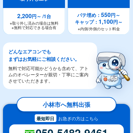
550
2,200
パテ埋め：
円～
円～ /1台
1,100
キャップ：
円～
※取り外し済みの場合は無料
※無料で対応できる場合有
※内側/外側のセット料金
どんなエアコンでも
まずはお気軽にご相談ください。
無料で対応可能かどうかも含めて、アト
ムのオペレーターが親切・丁寧にご案内
させていただきます。
小林市へ無料出張
最短即日
お急ぎの方はこちら
050-5482-9461