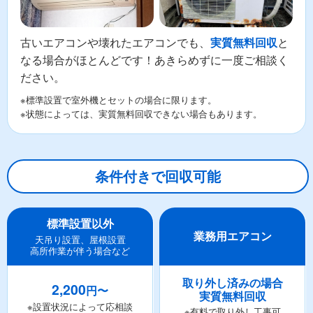
古いエアコンや壊れたエアコンでも、
と
実質無料回収
なる場合がほとんどです！あきらめずに一度ご相談く
ださい。
※標準設置で室外機とセットの場合に限ります。
※状態によっては、実質無料回収できない場合もあります。
条件付きで回収可能
標準設置以外
業務用エアコン
天吊り設置、屋根設置
高所作業が伴う場合など
取り外し済みの場合
2,200
円〜
実質無料回収
※設置状況によって応相談
※有料で取り外し工事可