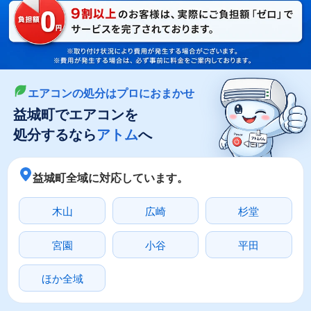
LINEやメールでカンタン依頼
メールで回収依頼
LINEで回収依頼
エアコンの処分はプロにおまかせ
益城町でエアコンを
処分するなら
アトム
へ
益城町全域に対応しています。
木山
広崎
杉堂
宮園
小谷
平田
ほか全域