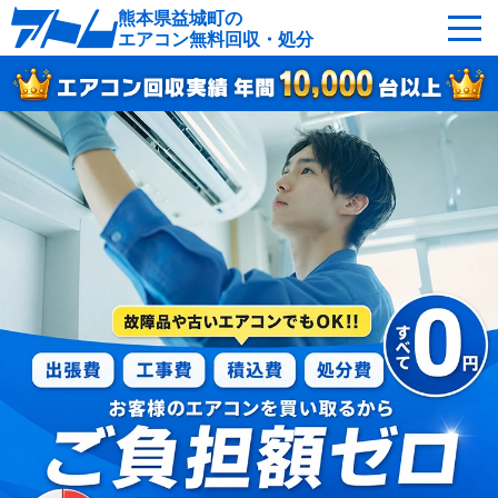
熊本県益城町の
エアコン無料回収・処分
サービスの特徴
回収可能なエアコン
対応エリア
回収の流れ
よくあるご質問
運営会社
益城町へ無料出張
最短即日
お急ぎの方はこちら
050-5482-9461
受付：24時間年中無休（通話料無料）