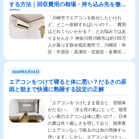
する方法｜回収費用の相場・持ち込み先を徹底
解説
「川崎市でエアコンを処分したいけれ
ど、どこへ依頼すればいいの？」「費用
はどれくらいかかる？」とお悩みではあ
りませんか？ 神奈川県川崎市は約155万
人が暮らす政令指定都市で、川崎区・幸
区・中原区・高津区・宮前区・多摩区・
麻生区の7区から構成さ...
2026年8月04日
エアコンをつけて寝ると体に悪い？だるさの原
因と朝まで快適に熟睡する設定の正解
「エアコンをつけたまま寝ると、翌朝体
がだるい」 「冷え性の私にとって、寝苦
しい夜のエアコンは体に悪いの？」 日本
の夏は年々厳しさを増しており、熱帯夜
にエアコンなしで眠るのは命の危険すら
伴います。しかし、エアコンをつけっぱ