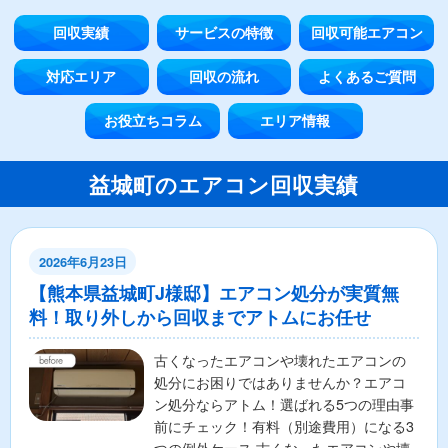
回収実績
サービスの特徴
回収可能エアコン
対応エリア
回収の流れ
よくあるご質問
お役立ちコラム
エリア情報
益城町のエアコン回収実績
2026年6月23日
【熊本県益城町J様邸】エアコン処分が実質無
料！取り外しから回収までアトムにお任せ
古くなったエアコンや壊れたエアコンの
処分にお困りではありませんか？エアコ
ン処分ならアトム！選ばれる5つの理由事
前にチェック！有料（別途費用）になる3