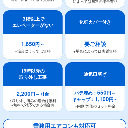
によっては無料の場合有り
３階以上で
化粧カバー付き
エレベーターがない
1,650
要ご相談
円～
※場合によっては無料
※場合によっては実質無料
19時以降の
通気口塞ぎ
取り外し工事
550
2,200
パテ埋め：
円～
円～ /1台
1,100
キャップ：
円～
※取り外し済みの場合は無料
※無料で対応できる場合有
※内側/外側のセット料金
業務用エアコンも対応可