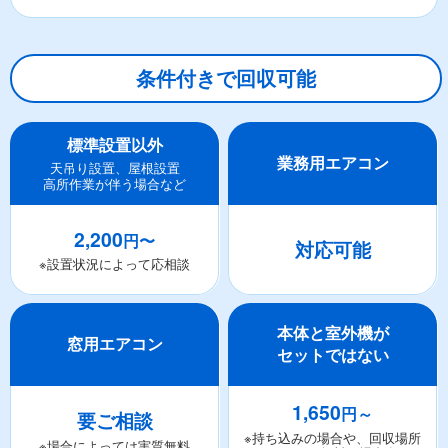
条件付きで回収可能
標準設置以外
業務用エアコン
天吊り設置、屋根設置
高所作業が伴う場合など
2,200
円〜
対応可能
※設置状況によって応相談
本体と室外機が
窓用エアコン
セットではない
1,650
円～
要ご相談
※持ち込みの場合や、回収場所
※場合によっては実質無料