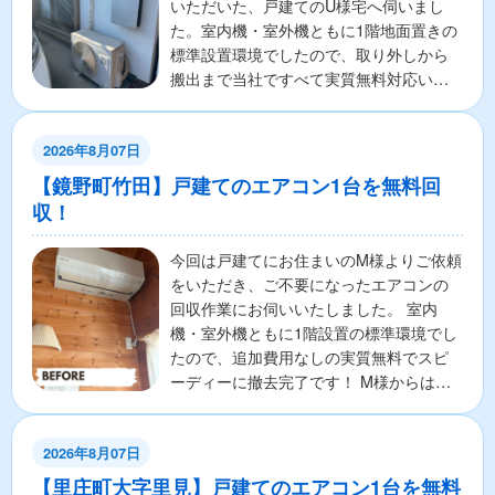
いただいた、戸建てのU様宅へ伺いまし
た。室内機・室外機ともに1階地面置きの
標準設置環境でしたので、取り外しから
搬出まで当社ですべて実質無料対応いた
しました。U様からは「...
2026年8月07日
【鏡野町竹田】戸建てのエアコン1台を無料回
収！
今回は戸建てにお住まいのM様よりご依頼
をいただき、ご不要になったエアコンの
回収作業にお伺いいたしました。 室内
機・室外機ともに1階設置の標準環境でし
たので、追加費用なしの実質無料でスピ
ーディーに撤去完了です！ M様からは
「室内の作業だったの...
2026年8月07日
【里庄町大字里見】戸建てのエアコン1台を無料