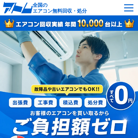
全国の
エアコン無料回収・処分
サービスの特徴
回収可能なエアコン
対応エリア
回収の流れ
よくあるご質問
運営会社
全国各地へ無料出張
最短即日
お急ぎの方はこちら
050-5482-9461
受付：24時間年中無休（通話料無料）