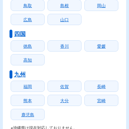
鳥取
島根
岡山
広島
山口
四国
徳島
香川
愛媛
高知
九州
福岡
佐賀
長崎
熊本
大分
宮崎
鹿児島
※沖縄県は現在対応しておりません。