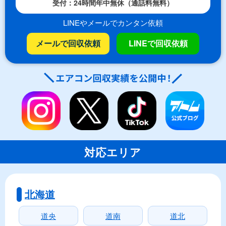
受付：24時間年中無休（通話料無料）
LINEやメールでカンタン依頼
メールで回収依頼
LINEで回収依頼
対応エリア
北海道
道央
道南
道北