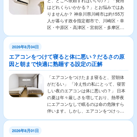
ど、どこへ依頼すればいいの？」「費用
はどれくらいかかる？」とお悩みではあ
りませんか？ 神奈川県川崎市は約155万
人が暮らす政令指定都市で、川崎区・幸
区・中原区・高津区・宮前区・多摩区・
麻生区の7区から構成さ...
2026年8月04日
エアコンをつけて寝ると体に悪い？だるさの原
因と朝まで快適に熟睡する設定の正解
「エアコンをつけたまま寝ると、翌朝体
がだるい」 「冷え性の私にとって、寝苦
しい夜のエアコンは体に悪いの？」 日本
の夏は年々厳しさを増しており、熱帯夜
にエアコンなしで眠るのは命の危険すら
伴います。しかし、エアコンをつけっぱ
なしで寝ることに対し...
2026年8月01日