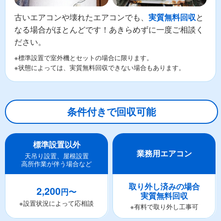
古いエアコンや壊れたエアコンでも、
と
実質無料回収
なる場合がほとんどです！あきらめずに一度ご相談く
ださい。
※標準設置で室外機とセットの場合に限ります。
※状態によっては、実質無料回収できない場合もあります。
条件付きで回収可能
標準設置以外
業務用エアコン
天吊り設置、屋根設置
高所作業が伴う場合など
取り外し済みの場合
2,200
円〜
実質無料回収
※設置状況によって応相談
※有料で取り外し工事可