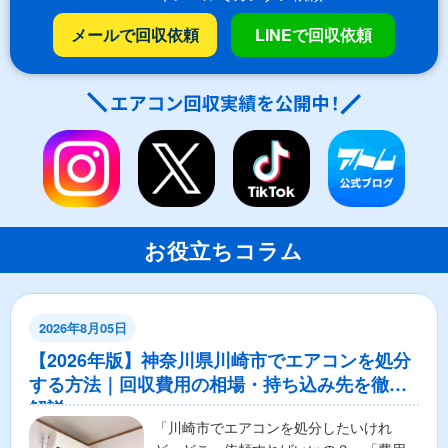
メールで回収依頼
LINEで回収依頼
お役立ちコラム
2026年8月05日
【2026年版】神奈川県川崎市でエアコンを処分
する方法｜回収費用の相場・持ち込み先を徹底
解説
「川崎市でエアコンを処分したいけれ