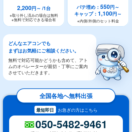
550
2,200
パテ埋め：
円～
円～ /1台
1,100
キャップ：
円～
※取り外し済みの場合は無料
※無料で対応できる場合有
※内側/外側のセット料金
どんなエアコンでも
まずはお気軽にご相談ください。
無料で対応可能かどうかも含めて、アト
ムのオペレーターが親切・丁寧にご案内
させていただきます。
全国各地へ無料出張
最短即日
お急ぎの方はこちら
050-5482-9461