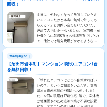
回収！
本日は「使わなくなって放置していた古
いエアコンだけど本当に無料で外しても
らえる？」とお問い合わせいただいた、
戸建てのT様宅へ伺いました。 室内機・室
外機ともに2階床置きの標準設置でしたの
で、他社では処分費用がかかるような古
いエアコンでしたが...
2026年8月06日
【沼田市岩本町】マンション1階のエアコン1台
を無料回収！
「壊れたエアコンはどこへ依頼すればい
いの？」というご相談をいただき、群馬
県沼田市岩本町のF様邸へお伺いしまし
た。今回の現場は戸建住宅1階で、室外機
は地面置きのため追加作業が不要な設置
状況。エアコンの取り外しから回収まで