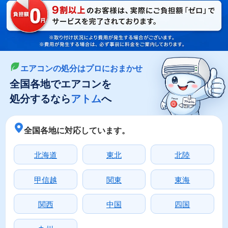
LINEやメールでカンタン依頼
メールで回収依頼
LINEで回収依頼
エアコンの処分はプロにおまかせ
全国各地でエアコンを
処分するなら
アトム
へ
全国各地に対応しています。
北海道
東北
北陸
甲信越
関東
東海
関西
中国
四国