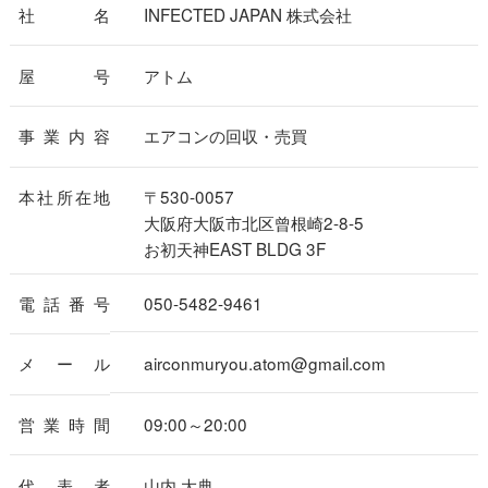
社名
INFECTED JAPAN 株式会社
屋号
アトム
事業内容
エアコンの回収・売買
本社所在地
〒530-0057
大阪府大阪市北区曾根崎2-8-5
お初天神EAST BLDG 3F
電話番号
050-5482-9461
メール
airconmuryou.atom@gmail.com
営業時間
09:00～20:00
代表者
山内 大典