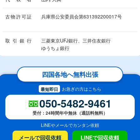
古物許可証
兵庫県公安委員会
第631392200017号
取引銀行
三菱東京UFJ銀行、三井住友銀行
ゆうちょ銀行
四国各地へ無料出張
お急ぎの方はこちら
最短即日
050-5482-9461
受付：24時間年中無休（通話料無料）
LINEやメールでカンタン依頼
メールで回収依頼
LINEで回収依頼