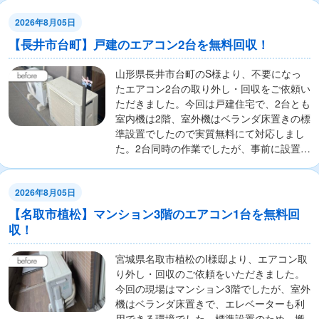
2026年8月05日
【長井市台町】戸建のエアコン2台を無料回収！
山形県長井市台町のS様より、不要になっ
たエアコン2台の取り外し・回収をご依頼い
ただきました。今回は戸建住宅で、2台とも
室内機は2階、室外機はベランダ床置きの標
準設置でしたので実質無料にて対応しまし
た。2台同時の作業でしたが、事前に設置状
況を...
2026年8月05日
【名取市植松】マンション3階のエアコン1台を無料回
収！
宮城県名取市植松のI様邸より、エアコン取
り外し・回収のご依頼をいただきました。
今回の現場はマンション3階でしたが、室外
機はベランダ床置きで、エレベーターも利
用できる環境でした。標準設置のため、搬