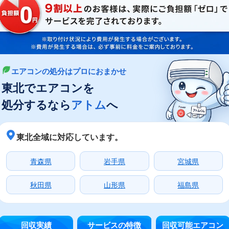
エアコンの処分はプロにおまかせ
東北でエアコンを
処分するなら
アトム
へ
東北全域に対応しています。
青森県
岩手県
宮城県
秋田県
山形県
福島県
回収実績
サービスの特徴
回収可能エアコン