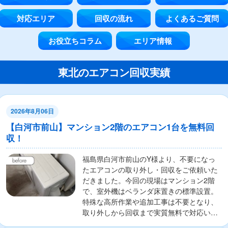
対応エリア
回収の流れ
よくあるご質問
お役立ちコラム
エリア情報
東北のエアコン回収実績
2026年8月06日
【白河市前山】マンション2階のエアコン1台を無料回
収！
福島県白河市前山のY様より、不要になっ
たエアコンの取り外し・回収をご依頼いた
だきました。今回の現場はマンション2階
で、室外機はベランダ床置きの標準設置。
特殊な高所作業や追加工事は不要となり、
取り外しから回収まで実質無料で対応いた
しました。作...