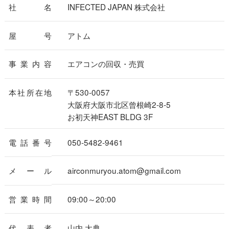
社名
INFECTED JAPAN 株式会社
屋号
アトム
事業内容
エアコンの回収・売買
本社所在地
〒530-0057
大阪府大阪市北区曾根崎2-8-5
お初天神EAST BLDG 3F
電話番号
050-5482-9461
メール
airconmuryou.atom@gmail.com
営業時間
09:00～20:00
代表者
山内 大典