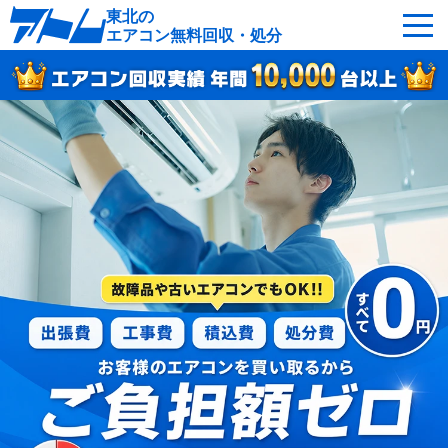
東北の
エアコン無料回収・処分
サービスの特徴
回収可能なエアコン
対応エリア
回収の流れ
よくあるご質問
運営会社
東北各地へ無料出張
最短即日
お急ぎの方はこちら
050-5482-9461
受付：24時間年中無休（通話料無料）