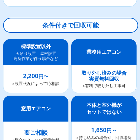
条件付きで回収可能
標準設置以外
業務用エアコン
天吊り設置、屋根設置
高所作業が伴う場合など
取り外し済みの場合
2,200
円〜
実質無料回収
※設置状況によって応相談
※有料で取り外し工事可
本体と室外機が
窓用エアコン
セットではない
1,650
円～
要ご相談
※持ち込みの場合や、回収場所
※場合によっては実質無料