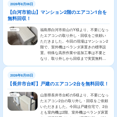
2026年8月06日
【白河市前山】マンション2階のエアコン1台を
無料回収！
福島県白河市前山のY様より、不要になっ
たエアコンの取り外し・回収をご依頼い
ただきました。今回の現場はマンション2
階で、室外機はベランダ床置きの標準設
置。特殊な高所作業や追加工事は不要と
なり、取り外しから回収まで実質無料で
対応いたしました。作...
2026年8月05日
【長井市台町】戸建のエアコン2台を無料回収！
山形県長井市台町のS様より、不要になっ
たエアコン2台の取り外し・回収をご依頼
いただきました。今回は戸建住宅で、2台
とも室内機は2階、室外機はベランダ床置