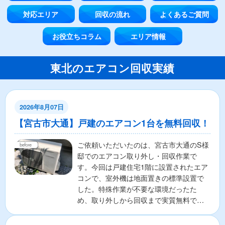
対応エリア
回収の流れ
よくあるご質問
お役立ちコラム
エリア情報
東北のエアコン回収実績
2026年8月07日
【宮古市大通】戸建のエアコン1台を無料回収！
ご依頼いただいたのは、宮古市大通のS様
邸でのエアコン取り外し・回収作業で
す。今回は戸建住宅1階に設置されたエア
コンで、室外機は地面置きの標準設置で
した。特殊作業が不要な環境だったた
め、取り外しから回収まで実質無料で対
応いたしました。「費用を...