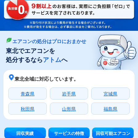
LINEやメールでカンタン依頼
メールで回収依頼
LINEで回収依頼
エアコンの処分はプロにおまかせ
東北でエアコンを
処分するなら
アトム
へ
東北全域に対応しています。
青森県
岩手県
宮城県
秋田県
山形県
福島県
回収実績
サービスの特徴
回収可能エアコン