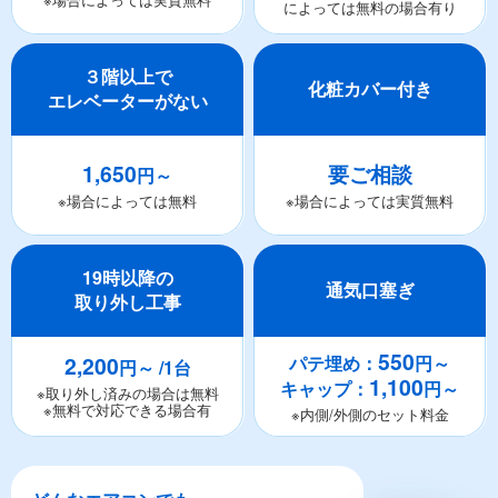
によっては無料の場合有り
３階以上で
化粧カバー付き
エレベーターがない
1,650
要ご相談
円～
※場合によっては無料
※場合によっては実質無料
19時以降の
通気口塞ぎ
取り外し工事
550
2,200
パテ埋め：
円～
円～ /1台
1,100
キャップ：
円～
※取り外し済みの場合は無料
※無料で対応できる場合有
※内側/外側のセット料金