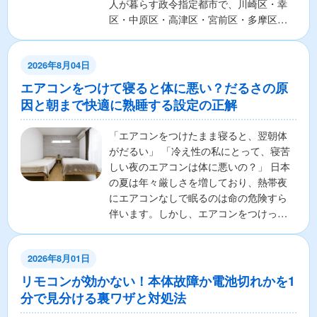
人が暮らす政令指定都市で、川崎区・幸
区・中原区・高津区・宮前区・多摩区・
麻生区の7区から構成さ...
2026年8月04日
エアコンをつけて寝ると体に悪い？だるさの原
因と朝まで快適に熟睡する設定の正解
「エアコンをつけたまま寝ると、翌朝体
がだるい」 「冷え性の私にとって、寝苦
しい夜のエアコンは体に悪いの？」 日本
の夏は年々厳しさを増しており、熱帯夜
にエアコンなしで眠るのは命の危険すら
伴います。しかし、エアコンをつけっぱ
なしで寝ることに対し...
2026年8月01日
リモコンが効かない！本体故障か電池切れかを1
分で見分ける裏ワザと対処法