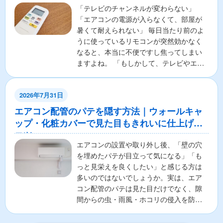
「テレビのチャンネルが変わらない」
「エアコンの電源が入らなくて、部屋が
暑くて耐えられない」 毎日当たり前のよ
うに使っているリモコンが突然効かなく
なると、本当に不便ですし焦ってしまい
ますよね。 「もしかして、テレビやエア
コンの本体が壊れちゃ...
2026年7月31日
エアコン配管のパテを隠す方法｜ウォールキャ
ップ・化粧カバーで見た目もきれいに仕上げる
コツ
エアコンの設置や取り外し後、「壁の穴
を埋めたパテが目立って気になる」「も
っと見栄えを良くしたい」と感じる方は
多いのではないでしょうか。実は、エア
コン配管のパテは見た目だけでなく、隙
間からの虫・雨風・ホコリの侵入を防ぐ
重要な役割があります。そ...