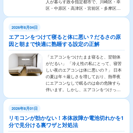
人が暮らす政令指定都市で、川崎区・幸
区・中原区・高津区・宮前区・多摩区・
麻生区の7区から構成さ...
2026年8月04日
エアコンをつけて寝ると体に悪い？だるさの原
因と朝まで快適に熟睡する設定の正解
「エアコンをつけたまま寝ると、翌朝体
がだるい」 「冷え性の私にとって、寝苦
しい夜のエアコンは体に悪いの？」 日本
の夏は年々厳しさを増しており、熱帯夜
にエアコンなしで眠るのは命の危険すら
伴います。しかし、エアコンをつけっぱ
なしで寝ることに対し...
2026年8月01日
リモコンが効かない！本体故障か電池切れかを1
分で見分ける裏ワザと対処法