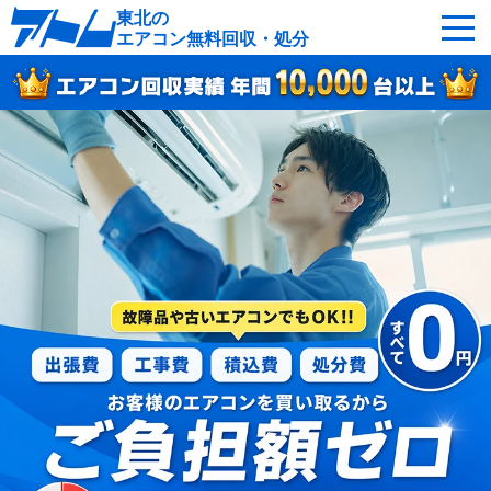
東北の
エアコン無料回収・処分
サービスの特徴
回収可能なエアコン
対応エリア
回収の流れ
よくあるご質問
運営会社
東北各地へ無料出張
最短即日
お急ぎの方はこちら
050-5482-9461
受付：24時間年中無休（通話料無料）