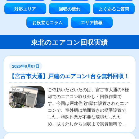
対応エリア
回収の流れ
よくあるご質問
お役立ちコラム
エリア情報
東北のエアコン回収実績
2026年8月07日
【宮古市大通】戸建のエアコン1台を無料回収！
ご依頼いただいたのは、宮古市大通のS様
邸でのエアコン取り外し・回収作業で
す。今回は戸建住宅1階に設置されたエア
コンで、室外機は地面置きの標準設置で
した。特殊作業が不要な環境だったた
め、取り外しから回収まで実質無料で対
応いたしました。「費用を...