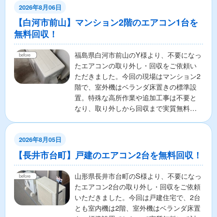
2026年8月06日
【白河市前山】マンション2階のエアコン1台を
無料回収！
福島県白河市前山のY様より、不要になっ
たエアコンの取り外し・回収をご依頼い
ただきました。今回の現場はマンション2
階で、室外機はベランダ床置きの標準設
置。特殊な高所作業や追加工事は不要と
なり、取り外しから回収まで実質無料で
対応いたしました。作...
2026年8月05日
【長井市台町】戸建のエアコン2台を無料回収！
山形県長井市台町のS様より、不要になっ
たエアコン2台の取り外し・回収をご依頼
いただきました。今回は戸建住宅で、2台
とも室内機は2階、室外機はベランダ床置