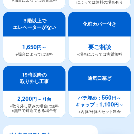
によっては無料の場合有り
３階以上で
化粧カバー付き
エレベーターがない
1,650
要ご相談
円～
※場合によっては無料
※場合によっては実質無料
19時以降の
通気口塞ぎ
取り外し工事
550
2,200
パテ埋め：
円～
円～ /1台
1,100
キャップ：
円～
※取り外し済みの場合は無料
※無料で対応できる場合有
※内側/外側のセット料金