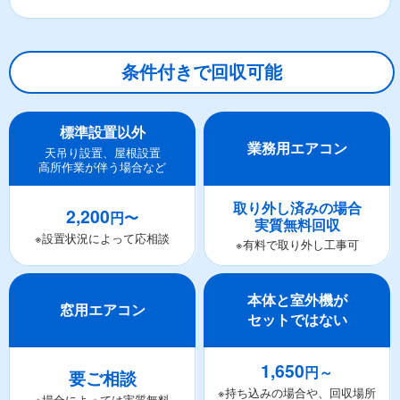
条件付きで回収可能
標準設置以外
業務用エアコン
天吊り設置、屋根設置
高所作業が伴う場合など
取り外し済みの場合
2,200
円〜
実質無料回収
※設置状況によって応相談
※有料で取り外し工事可
本体と室外機が
窓用エアコン
セットではない
1,650
円～
要ご相談
※持ち込みの場合や、回収場所
※場合によっては実質無料