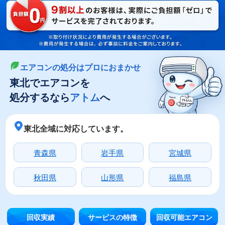
LINEやメールでカンタン依頼
メールで回収依頼
LINEで回収依頼
エアコンの処分はプロにおまかせ
東北でエアコンを
処分するなら
アトム
へ
東北全域に対応しています。
青森県
岩手県
宮城県
秋田県
山形県
福島県
回収実績
サービスの特徴
回収可能エアコン