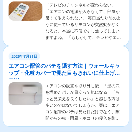
「テレビのチャンネルが変わらない」
「エアコンの電源が入らなくて、部屋が
暑くて耐えられない」 毎日当たり前のよ
うに使っているリモコンが突然効かなく
なると、本当に不便ですし焦ってしまい
ますよね。 「もしかして、テレビやエア
コンの本体が壊れちゃ...
2026年7月31日
エアコン配管のパテを隠す方法｜ウォールキャ
ップ・化粧カバーで見た目もきれいに仕上げる
コツ
エアコンの設置や取り外し後、「壁の穴
を埋めたパテが目立って気になる」「も
っと見栄えを良くしたい」と感じる方は
多いのではないでしょうか。実は、エア
コン配管のパテは見た目だけでなく、隙
間からの虫・雨風・ホコリの侵入を防ぐ
重要な役割があります。そ...