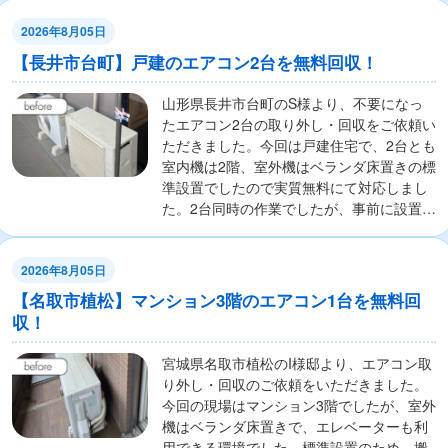
2026年8月05日
【長井市台町】戸建のエアコン2台を無料回収！
山形県長井市台町のS様より、不要になっ
たエアコン2台の取り外し・回収をご依頼い
ただきました。今回は戸建住宅で、2台とも
室内機は2階、室外機はベランダ床置きの標
準設置でしたので実質無料にて対応しまし
た。2台同時の作業でしたが、事前に設置状
況を...
2026年8月05日
【名取市植松】マンション3階のエアコン1台を無料回
収！
宮城県名取市植松のI様邸より、エアコン取
り外し・回収のご依頼をいただきました。
今回の現場はマンション3階でしたが、室外
機はベランダ床置きで、エレベーターも利
用できる環境でした。標準設置のため、搬