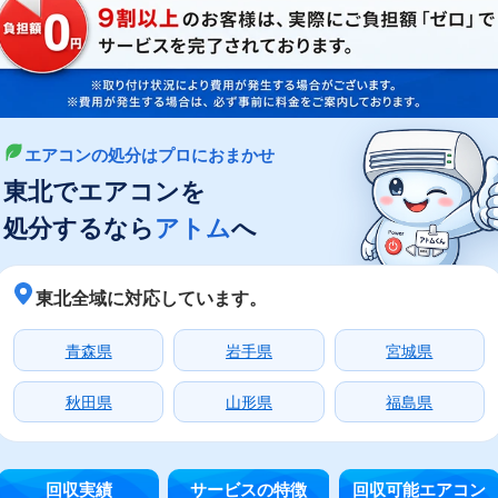
エアコンの処分はプロにおまかせ
東北でエアコンを
処分するなら
アトム
へ
東北全域に対応しています。
青森県
岩手県
宮城県
秋田県
山形県
福島県
回収実績
サービスの特徴
回収可能エアコン