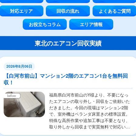
対応エリア
回収の流れ
よくあるご質問
お役立ちコラム
エリア情報
東北のエアコン回収実績
2026年8月06日
【白河市前山】マンション2階のエアコン1台を無料回
収！
福島県白河市前山のY様より、不要になっ
たエアコンの取り外し・回収をご依頼いた
だきました。今回の現場はマンション2階
で、室外機はベランダ床置きの標準設置。
特殊な高所作業や追加工事は不要となり、
取り外しから回収まで実質無料で対応いた
しました。作...