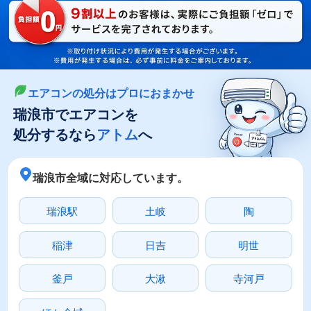
LINEやメールでカンタン依頼
メールで回収依頼
LINEで回収依頼
エアコンの処分はプロにおまかせ
瑞浪市でエアコンを
処分するなら
アトム
へ
瑞浪市全域に対応しています。
瑞浪駅
土岐
陶
稲津
日吉
明世
釜戸
大湫
寺河戸