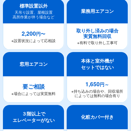
標準設置以外
業務用エアコン
天吊り設置、屋根設置
高所作業が伴う場合など
取り外し済みの場合
2,200
円〜
実質無料回収
※設置状況によって応相談
※有料で取り外し工事可
本体と室外機が
窓用エアコン
セットではない
1,650
円～
要ご相談
※持ち込みの場合や、回収場所
※場合によっては実質無料
によっては無料の場合有り
３階以上で
化粧カバー付き
エレベーターがない