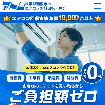
岐阜県瑞浪市の
エアコン無料回収・処分
サービスの特徴
回収可能なエアコン
対応エリア
回収の流れ
よくあるご質問
運営会社
瑞浪市へ無料出張
最短即日
お急ぎの方はこちら
050-5482-9461
受付：24時間年中無休（通話料無料）