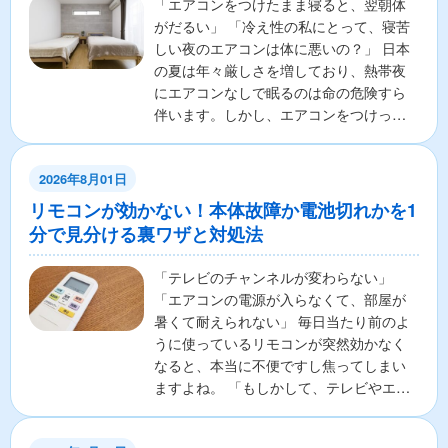
「エアコンをつけたまま寝ると、翌朝体
がだるい」 「冷え性の私にとって、寝苦
しい夜のエアコンは体に悪いの？」 日本
の夏は年々厳しさを増しており、熱帯夜
にエアコンなしで眠るのは命の危険すら
伴います。しかし、エアコンをつけっぱ
なしで寝ることに対し...
2026年8月01日
リモコンが効かない！本体故障か電池切れかを1
分で見分ける裏ワザと対処法
「テレビのチャンネルが変わらない」
「エアコンの電源が入らなくて、部屋が
暑くて耐えられない」 毎日当たり前のよ
うに使っているリモコンが突然効かなく
なると、本当に不便ですし焦ってしまい
ますよね。 「もしかして、テレビやエア
コンの本体が壊れちゃ...