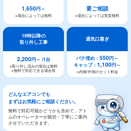
1,650
要ご相談
円～
※場合によっては無料
※場合によっては実質無料
19時以降の
通気口塞ぎ
取り外し工事
550
2,200
パテ埋め：
円～
円～ /1台
1,100
キャップ：
円～
※取り外し済みの場合は無料
※無料で対応できる場合有
※内側/外側のセット料金
どんなエアコンでも
まずはお気軽にご相談ください。
無料で対応可能かどうかも含めて、アト
ムのオペレーターが親切・丁寧にご案内
させていただきます。