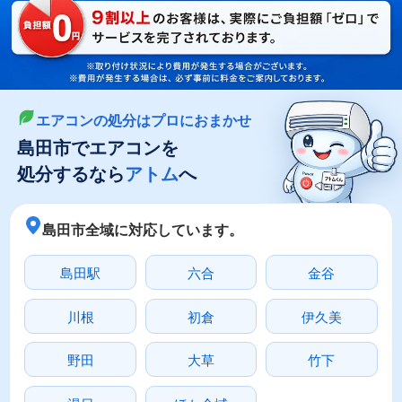
LINEやメールでカンタン依頼
メールで回収依頼
LINEで回収依頼
エアコンの処分はプロにおまかせ
島田市でエアコンを
処分するなら
アトム
へ
島田市全域に対応しています。
島田駅
六合
金谷
川根
初倉
伊久美
野田
大草
竹下