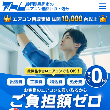
静岡県島田市の
エアコン無料回収・処分
サービスの特徴
回収可能なエアコン
対応エリア
回収の流れ
よくあるご質問
運営会社
島田市へ無料出張
最短即日
お急ぎの方はこちら
050-5482-9461
受付：24時間年中無休（通話料無料）