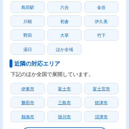
島田駅
六合
金谷
川根
初倉
伊久美
野田
大草
竹下
湯日
ほか全域
近隣の対応エリア
下記のほか全国で展開しています。
伊東市
富士市
富士宮市
磐田市
三島市
焼津市
熱海市
掛川市
沼津市