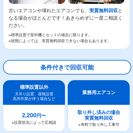
古いエアコンや壊れたエアコンでも、
と
実質無料回収
なる場合がほとんどです！あきらめずに一度ご相談く
ださい。
※標準設置で室外機とセットの場合に限ります。
※状態によっては、実質無料回収できない場合もあります。
条件付きで回収可能
標準設置以外
業務用エアコン
天吊り設置、屋根設置
高所作業が伴う場合など
取り外し済みの場合
2,200
円〜
実質無料回収
※設置状況によって応相談
※有料で取り外し工事可