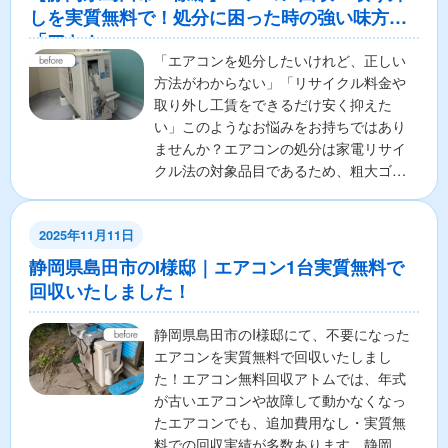
しを実質無料で！処分に困った時の強い味方
「アトム」
「エアコンを処分したいけれど、正しい
方法がわからない」「リサイクル料金や
取り外し工賃をできるだけ安く抑えた
い」このようなお悩みをお持ちではあり
ませんか？エアコンの処分は家電リサイ
クル法の対象品目であるため、粗大ゴミ
として出すことはできず、手...
2025年11月11日
静岡県島田市のI様邸｜エアコン1台実質無料で
回収いたしました！
静岡県島田市のI様邸にて、不要になった
エアコンを実質無料で回収いたしまし
た！エアコン無料回収アトムでは、年式
が古いエアコンや故障して動かなくなっ
たエアコンでも、追加費用なし・実質無
料での回収実績が多数あります。静岡県