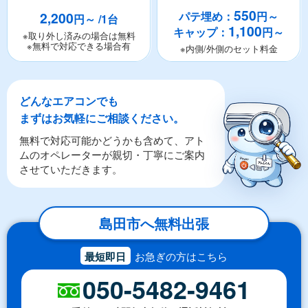
550
2,200
パテ埋め：
円～
円～ /1台
1,100
キャップ：
円～
※取り外し済みの場合は無料
※無料で対応できる場合有
※内側/外側のセット料金
どんなエアコンでも
まずはお気軽にご相談ください。
無料で対応可能かどうかも含めて、アト
ムのオペレーターが親切・丁寧にご案内
させていただきます。
島田市へ無料出張
最短即日
お急ぎの方はこちら
050-5482-9461