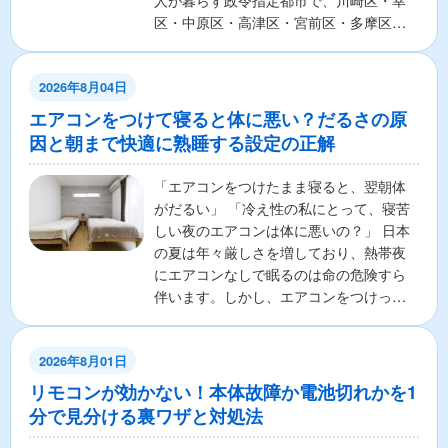
人が暮らす政令指定都市で、川崎区・幸
区・中原区・高津区・宮前区・多摩区・
麻生区の7区から構成さ...
2026年8月04日
エアコンをつけて寝ると体に悪い？だるさの原
因と朝まで快適に熟睡する設定の正解
「エアコンをつけたまま寝ると、翌朝体
がだるい」 「冷え性の私にとって、寝苦
しい夜のエアコンは体に悪いの？」 日本
の夏は年々厳しさを増しており、熱帯夜
にエアコンなしで眠るのは命の危険すら
伴います。しかし、エアコンをつけっぱ
なしで寝ることに対し...
2026年8月01日
リモコンが効かない！本体故障か電池切れかを1
分で見分ける裏ワザと対処法