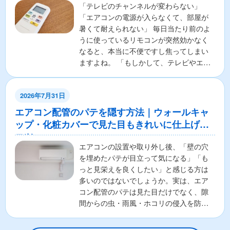
「テレビのチャンネルが変わらない」
「エアコンの電源が入らなくて、部屋が
暑くて耐えられない」 毎日当たり前のよ
うに使っているリモコンが突然効かなく
なると、本当に不便ですし焦ってしまい
ますよね。 「もしかして、テレビやエア
コンの本体が壊れちゃ...
2026年7月31日
エアコン配管のパテを隠す方法｜ウォールキャ
ップ・化粧カバーで見た目もきれいに仕上げる
コツ
エアコンの設置や取り外し後、「壁の穴
を埋めたパテが目立って気になる」「も
っと見栄えを良くしたい」と感じる方は
多いのではないでしょうか。実は、エア
コン配管のパテは見た目だけでなく、隙
間からの虫・雨風・ホコリの侵入を防ぐ
重要な役割があります。そ...