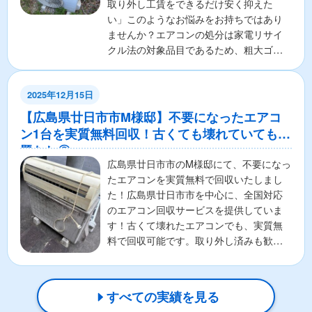
取り外し工賃をできるだけ安く抑えた
い」このようなお悩みをお持ちではあり
ませんか？エアコンの処分は家電リサイ
クル法の対象品目であるため、粗大ゴミ
として出すことはできず、手...
2025年12月15日
【広島県廿日市市M様邸】不要になったエアコ
ン1台を実質無料回収！古くても壊れていても問
題なし◎
広島県廿日市市のM様邸にて、不要になっ
たエアコンを実質無料で回収いたしまし
た！広島県廿日市市を中心に、全国対応
のエアコン回収サービスを提供していま
す！古くて壊れたエアコンでも、実質無
料で回収可能です。取り外し済みも歓
迎！お客様の負担を最小限...
すべての実績を見る