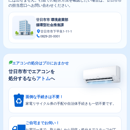
の担当窓口へお問い合わせください。
廿日市市 環境産業部
循環型社会推進課
廿日市市下平良1-11-1
0829-20-0001
エアコンの処分はプロにおまかせ
廿日市市でエアコンを
処分するなら
アトム
へ
面倒な手続きは不要！
家電リサイクル券の手配や自治体手続きも一切不要です。
ご自宅までお伺い！
お電話一本で、取り外しから回収・処分までスタッフが丁