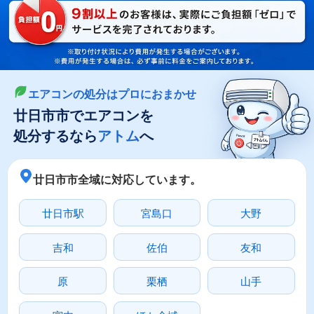
LINEやメールでカンタン依頼
メールで回収依頼
LINEで回収依頼
エアコンの処分はプロにおまかせ
廿日市市でエアコンを
処分するなら
アトム
へ
廿日市市全域に対応しています。
廿日市駅
宮島口
大野
吉和
佐伯
友和
原
栗栖
山手