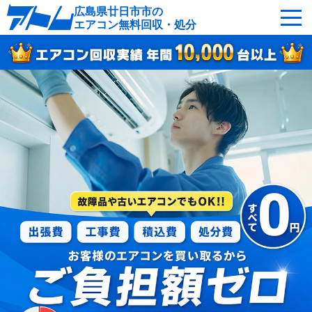
広島県廿日市市の
エアコン無料回収・処分
サービスの特徴
回収可能なエアコン
対応エリア
回収の流れ
よくあるご質問
運営会社
廿日市市へ無料出張
最短即日
お急ぎの方はこちら
050-5482-9461
受付：24時間年中無休（通話料無料）