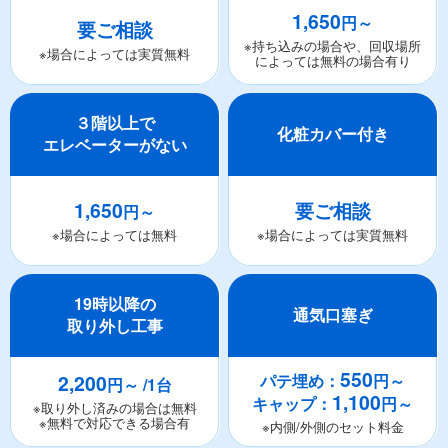
1,650
円～
要ご相談
※持ち込みの場合や、回収場所
※場合によっては実質無料
によっては無料の場合有り
３階以上で
化粧カバー付き
エレベーターがない
1,650
要ご相談
円～
※場合によっては無料
※場合によっては実質無料
19時以降の
通気口塞ぎ
取り外し工事
550
2,200
パテ埋め：
円～
円～ /1台
1,100
キャップ：
円～
※取り外し済みの場合は無料
※無料で対応できる場合有
※内側/外側のセット料金