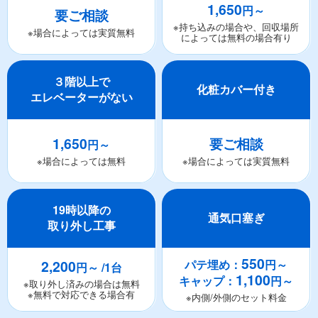
1,650
円～
要ご相談
※持ち込みの場合や、回収場所
※場合によっては実質無料
によっては無料の場合有り
３階以上で
化粧カバー付き
エレベーターがない
1,650
要ご相談
円～
※場合によっては無料
※場合によっては実質無料
19時以降の
通気口塞ぎ
取り外し工事
550
2,200
パテ埋め：
円～
円～ /1台
1,100
キャップ：
円～
※取り外し済みの場合は無料
※無料で対応できる場合有
※内側/外側のセット料金