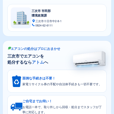
三次市 市民部
環境政策課
三次市十日市中2-8-1
0824-62-6111
エアコンの処分はプロにおまかせ
三次市でエアコンを
処分するなら
アトム
へ
面倒な手続きは不要！
家電リサイクル券の手配や自治体手続きも一切不要です。
ご自宅までお伺い！
お電話一本で、取り外しから回収・処分までスタッフが丁
寧に対応します。