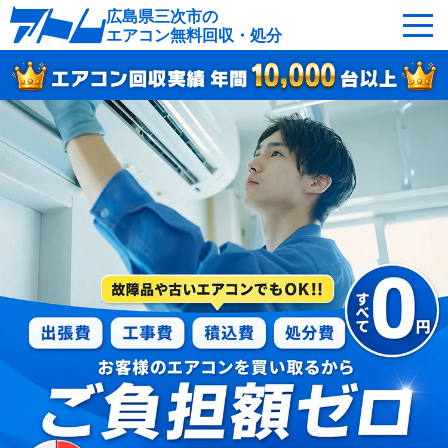
広島県三次市の
エアコン無料回収・処分
サービスの特徴
回収可能なエアコン
対応エリア
回収の流れ
よくあるご質問
運営会社
三次市へ無料出張
最短即日
お急ぎの方はこちら
050-5482-9461
受付：24時間年中無休（通話料無料）