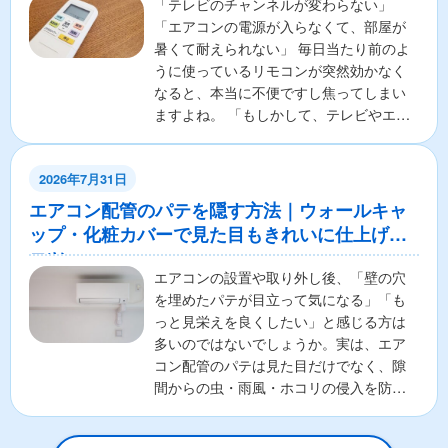
「テレビのチャンネルが変わらない」
「エアコンの電源が入らなくて、部屋が
暑くて耐えられない」 毎日当たり前のよ
うに使っているリモコンが突然効かなく
なると、本当に不便ですし焦ってしまい
ますよね。 「もしかして、テレビやエア
コンの本体が壊れちゃ...
2026年7月31日
エアコン配管のパテを隠す方法｜ウォールキャ
ップ・化粧カバーで見た目もきれいに仕上げる
コツ
エアコンの設置や取り外し後、「壁の穴
を埋めたパテが目立って気になる」「も
っと見栄えを良くしたい」と感じる方は
多いのではないでしょうか。実は、エア
コン配管のパテは見た目だけでなく、隙
間からの虫・雨風・ホコリの侵入を防ぐ
重要な役割があります。そ...