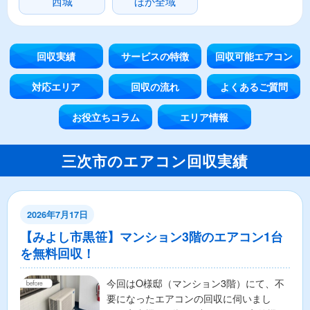
西城
ほか全域
回収実績
サービスの特徴
回収可能エアコン
対応エリア
回収の流れ
よくあるご質問
お役立ちコラム
エリア情報
三次市のエアコン回収実績
2026年7月17日
【みよし市黒笹】マンション3階のエアコン1台
を無料回収！
今回はO様邸（マンション3階）にて、不
要になったエアコンの回収に伺いまし