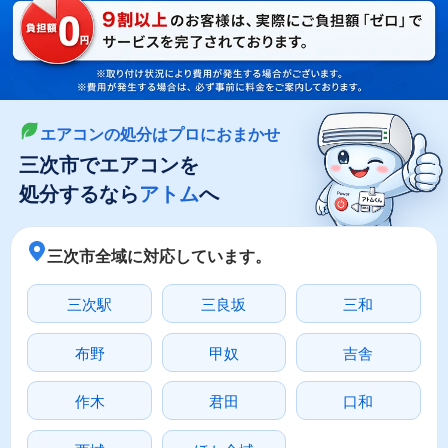
LINEやメールでカンタン依頼
メールで回収依頼
LINEで回収依頼
エアコンの処分はプロにおまかせ
三次市でエアコンを
処分するなら
アトム
へ
三次市全域に対応しています。
三次駅
三良坂
三和
布野
甲奴
吉舎
作木
君田
口和