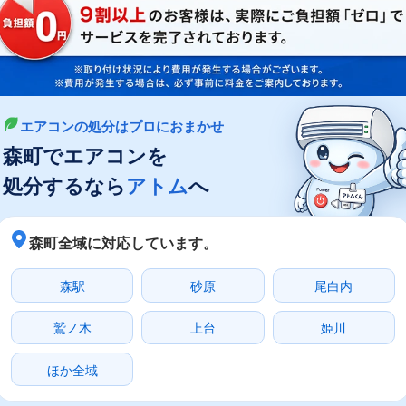
エアコンの処分はプロにおまかせ
森町でエアコンを
処分するなら
アトム
へ
森町全域に対応しています。
森駅
砂原
尾白内
鷲ノ木
上台
姫川
ほか全域