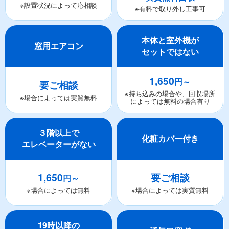
※設置状況によって応相談
※有料で取り外し工事可
本体と室外機が
窓用エアコン
セットではない
1,650
円～
要ご相談
※持ち込みの場合や、回収場所
※場合によっては実質無料
によっては無料の場合有り
３階以上で
化粧カバー付き
エレベーターがない
1,650
要ご相談
円～
※場合によっては無料
※場合によっては実質無料
19時以降の