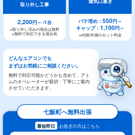
通気口塞ぎ
取り外し工事
550
2,200
パテ埋め：
円～
円～ /1台
1,100
キャップ：
円～
※取り外し済みの場合は無料
※無料で対応できる場合有
※内側/外側のセット料金
どんなエアコンでも
まずはお気軽にご相談ください。
無料で対応可能かどうかも含めて、アト
ムのオペレーターが親切・丁寧にご案内
させていただきます。
七飯町へ無料出張
最短即日
お急ぎの方はこちら