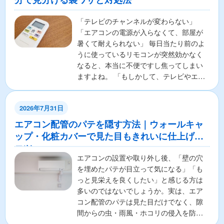
「テレビのチャンネルが変わらない」
「エアコンの電源が入らなくて、部屋が
暑くて耐えられない」 毎日当たり前のよ
うに使っているリモコンが突然効かなく
なると、本当に不便ですし焦ってしまい
ますよね。 「もしかして、テレビやエア
コンの本体が壊れちゃ...
2026年7月31日
エアコン配管のパテを隠す方法｜ウォールキャ
ップ・化粧カバーで見た目もきれいに仕上げる
コツ
エアコンの設置や取り外し後、「壁の穴
を埋めたパテが目立って気になる」「も
っと見栄えを良くしたい」と感じる方は
多いのではないでしょうか。実は、エア
コン配管のパテは見た目だけでなく、隙
間からの虫・雨風・ホコリの侵入を防ぐ
重要な役割があります。そ...