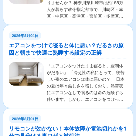
りませんか？ 神奈川県川崎市は約155万
人が暮らす政令指定都市で、川崎区・幸
区・中原区・高津区・宮前区・多摩区・
麻生区の7区から構成さ...
2026年8月04日
エアコンをつけて寝ると体に悪い？だるさの原
因と朝まで快適に熟睡する設定の正解
「エアコンをつけたまま寝ると、翌朝体
がだるい」 「冷え性の私にとって、寝苦
しい夜のエアコンは体に悪いの？」 日本
の夏は年々厳しさを増しており、熱帯夜
にエアコンなしで眠るのは命の危険すら
伴います。しかし、エアコンをつけっぱ
なしで寝ることに対し...
2026年8月01日
リモコンが効かない！本体故障か電池切れかを1
分で見分ける裏ワザと対処法