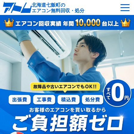
北海道七飯町の
エアコン無料回収・処分
サービスの特徴
回収可能なエアコン
対応エリア
回収の流れ
よくあるご質問
運営会社
七飯町へ無料出張
最短即日
お急ぎの方はこちら
050-5482-9461
受付：24時間年中無休（通話料無料）