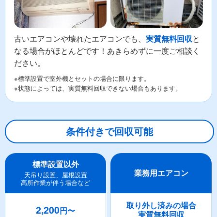
古いエアコンや壊れたエアコンでも、
と
実質無料回収
なる場合がほとんどです！あきらめずに一度ご相談く
ださい。
※標準設置で室外機とセットの場合に限ります。
※状態によっては、実質無料回収できない場合もあります。
条件付きで回収可能
標準設置以外
業務用エアコン
天吊り設置、屋根設置
高所作業が伴う場合など
取り外し済みの場合
2,200
円〜
実質無料回収