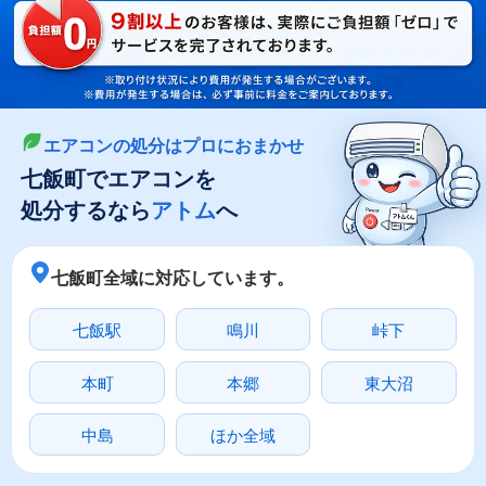
LINEやメールでカンタン依頼
メールで回収依頼
LINEで回収依頼
エアコンの処分はプロにおまかせ
七飯町でエアコンを
処分するなら
アトム
へ
七飯町全域に対応しています。
七飯駅
鳴川
峠下
本町
本郷
東大沼
中島
ほか全域