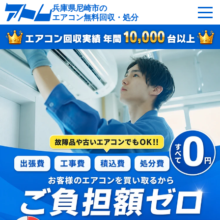
兵庫県尼崎市の
エアコン無料回収・処分
サービスの特徴
回収可能なエアコン
対応エリア
回収の流れ
よくあるご質問
運営会社
尼崎市へ無料出張
最短即日
お急ぎの方はこちら
0120-214-555
受付：24時間年中無休（通話料無料）