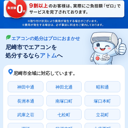
LINEやメールでカンタン依頼
メールで回収依頼
LINEで回収依頼
エアコンの処分はプロにおまかせ
尼崎市でエアコンを
処分するなら
アトム
へ
尼崎市全域に対応しています。
神田中通
神田北通
昭和通
長洲本通
南塚口町
塚口本町
武庫之荘
七松町
立花町