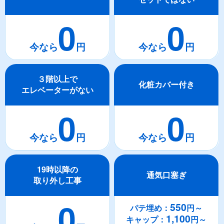
0
0
３階以上で
化粧カバー付き
エレベーターがない
0
0
19時以降の
通気口塞ぎ
取り外し工事
0
550
パテ埋め：
円～
1,100
キャップ：
円～