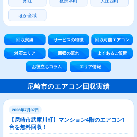
潮江
杭瀬本町
大庄西町
ほか全域
回収実績
サービスの特徴
回収可能エアコン
対応エリア
回収の流れ
よくあるご質問
お役立ちコラム
エリア情報
尼崎市のエアコン回収実績
2026年7月07日
【尼崎市武庫川町】マンション4階のエアコン1
台を無料回収！