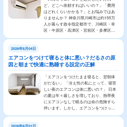
ど、どこへ依頼すればいいの？」「費用
はどれくらいかかる？」とお悩みではあ
りませんか？ 神奈川県川崎市は約155万
人が暮らす政令指定都市で、川崎区・幸
区・中原区・高津区・宮前区・多摩区・
麻生区の7区から構成さ...
2026年8月04日
エアコンをつけて寝ると体に悪い？だるさの原
因と朝まで快適に熟睡する設定の正解
「エアコンをつけたまま寝ると、翌朝体
がだるい」 「冷え性の私にとって、寝苦
しい夜のエアコンは体に悪いの？」 日本
の夏は年々厳しさを増しており、熱帯夜
にエアコンなしで眠るのは命の危険すら
伴います。しかし、エアコンをつけっぱ
なしで寝ることに対し...
2026年8月01日