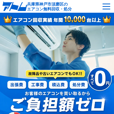
兵庫県神戸市須磨区の
エアコン無料回収・処分
サービスの特徴
回収可能なエアコン
対応エリア
回収の流れ
よくあるご質問
運営会社
神戸市須磨区へ無料出張
最短即日
お急ぎの方はこちら
0120-214-555
受付：24時間年中無休（通話料無料）