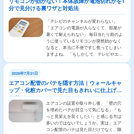
リモコンが効かない！本体故障か電池切れかを1
分で見分ける裏ワザと対処法
「テレビのチャンネルが変わらない」
「エアコンの電源が入らなくて、部屋が
暑くて耐えられない」 毎日当たり前のよ
うに使っているリモコンが突然効かなく
なると、本当に不便ですし焦ってしまい
ますよね。 「もしかして、テレビやエア
コンの本体が壊れちゃ...
2026年7月31日
エアコン配管のパテを隠す方法｜ウォールキャ
ップ・化粧カバーで見た目もきれいに仕上げる
コツ
エアコンの設置や取り外し後、「壁の穴
を埋めたパテが目立って気になる」「も
っと見栄えを良くしたい」と感じる方は
多いのではないでしょうか。実は、エア
コン配管のパテは見た目だけでなく、隙