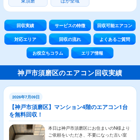
東須磨
ほか全域
回収実績
サービスの特徴
回収可能エアコン
対応エリア
回収の流れ
よくあるご質問
お役立ちコラム
エリア情報
神戸市須磨区のエアコン回収実績
2026年7月09日
【神戸市須磨区】マンション4階のエアコン1台
を無料回収！
本日は神戸市須磨区にお住まいのN様より
ご依頼をいただき、不要になった古い室