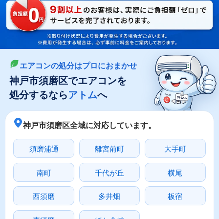
LINEやメールでカンタン依頼
メールで回収依頼
LINEで回収依頼
エアコンの処分はプロにおまかせ
神戸市須磨区でエアコンを
処分するなら
アトム
へ
神戸市須磨区全域に対応しています。
須磨浦通
離宮前町
大手町
南町
千代が丘
横尾
西須磨
多井畑
板宿