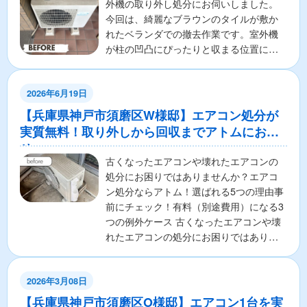
外機の取り外し処分にお伺いしました。
今回は、綺麗なブラウンのタイルが敷か
れたベランダでの撤去作業です。室外機
が柱の凹凸にぴったりと収まる位置にあ
りましたので、周囲の...
2026年6月19日
【兵庫県神戸市須磨区W様邸】エアコン処分が
実質無料！取り外しから回収までアトムにお任
せ
古くなったエアコンや壊れたエアコンの
処分にお困りではありませんか？エアコ
ン処分ならアトム！選ばれる5つの理由事
前にチェック！有料（別途費用）になる3
つの例外ケース 古くなったエアコンや壊
れたエアコンの処分にお困りではありま
せんか？ 「エアコ...
2026年3月08日
【兵庫県神戸市須磨区O様邸】エアコン1台を実