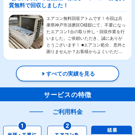
質無料で回収しました！
エアコン無料回収アトムです！今回は兵
庫県神戸市須磨区O様邸にて、不要になっ
たエアコン1台の取り外し・回収作業を行
いました。ご依頼いただき、誠にありが
とうございます！ ■エアコン処分、意外と
困りませんか？お客様からよくいただく
のが、🌀エアコン...
すべての実績を見る
サービスの特徴
ご利用料金