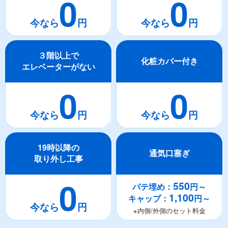
0
0
３階以上で
化粧カバー付き
エレベーターがない
0
0
19時以降の
通気口塞ぎ
取り外し工事
0
550
パテ埋め：
円～
1,100
キャップ：
円～
※内側/外側のセット料金