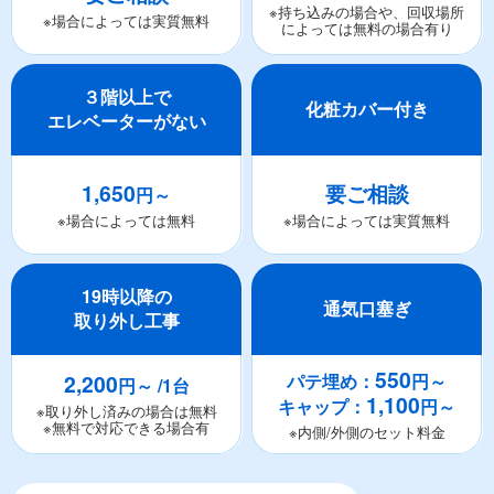
※持ち込みの場合や、回収場所
※場合によっては実質無料
によっては無料の場合有り
３階以上で
化粧カバー付き
エレベーターがない
1,650
要ご相談
円～
※場合によっては無料
※場合によっては実質無料
19時以降の
通気口塞ぎ
取り外し工事
550
2,200
パテ埋め：
円～
円～ /1台
1,100
キャップ：
円～
※取り外し済みの場合は無料
※無料で対応できる場合有
※内側/外側のセット料金