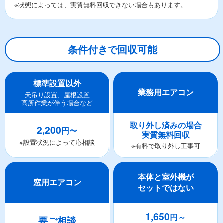
※状態によっては、実質無料回収できない場合もあります。
条件付きで回収可能
標準設置以外
業務用エアコン
天吊り設置、屋根設置
高所作業が伴う場合など
取り外し済みの場合
2,200
円〜
実質無料回収
※設置状況によって応相談
※有料で取り外し工事可
本体と室外機が
窓用エアコン
セットではない
1,650
円～
要ご相談