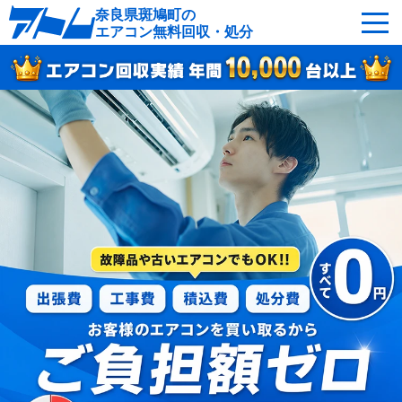
奈良県斑鳩町の
エアコン無料回収・処分
サービスの特徴
回収可能なエアコン
対応エリア
回収の流れ
よくあるご質問
運営会社
斑鳩町へ無料出張
最短即日
お急ぎの方はこちら
050-5482-9461
受付：24時間年中無休（通話料無料）