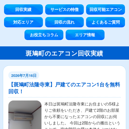
回収実績
サービスの特徴
回収可能エアコン
対応エリア
回収の流れ
よくあるご質問
お役立ちコラム
エリア情報
斑鳩町のエアコン回収実績
2026年7月16日
【斑鳩町法隆寺東】戸建てのエアコン1台を無料
回収！
本日は斑鳩町法隆寺東にお住まいのS様よ
りご依頼をいただき、戸建て2階のお部屋
から不要になったエアコンの回収にお伺
いしました。 今回は2階からの搬出という