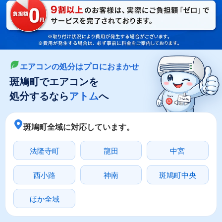
LINEやメールでカンタン依頼
メールで回収依頼
LINEで回収依頼
エアコンの処分はプロにおまかせ
斑鳩町でエアコンを
処分するなら
アトム
へ
斑鳩町全域に対応しています。
法隆寺町
龍田
中宮
西小路
神南
斑鳩町中央
ほか全域