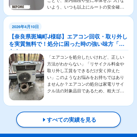
ことで、室内階段や壁に本体をぶつけな
いよう、いつも以上にルートの安全確認
と確実な保持を徹...
2026年4月10日
【奈良県斑鳩町J様邸】エアコン回収・取り外し
を実質無料で！処分に困った時の強い味方「ア
トム」
「エアコンを処分したいけれど、正しい
方法がわからない」「リサイクル料金や
取り外し工賃をできるだけ安く抑えた
い」このようなお悩みをお持ちではあり
ませんか？エアコンの処分は家電リサイ
クル法の対象品目であるため、粗大ゴミ
として出すことはできず、手...
すべての実績を見る