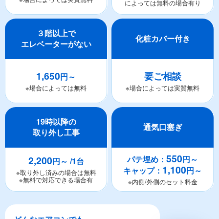
によっては無料の場合有り
３階以上で
化粧カバー付き
エレベーターがない
1,650
要ご相談
円～
※場合によっては無料
※場合によっては実質無料
19時以降の
通気口塞ぎ
取り外し工事
550
2,200
パテ埋め：
円～
円～ /1台
1,100
キャップ：
円～
※取り外し済みの場合は無料
※無料で対応できる場合有
※内側/外側のセット料金
どんなエアコンでも