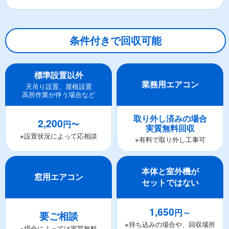
条件付きで回収可能
標準設置以外
業務用エアコン
天吊り設置、屋根設置
高所作業が伴う場合など
取り外し済みの場合
2,200
円〜
実質無料回収
※設置状況によって応相談
※有料で取り外し工事可
本体と室外機が
窓用エアコン
セットではない
1,650
円～
要ご相談
※持ち込みの場合や、回収場所
※場合によっては実質無料