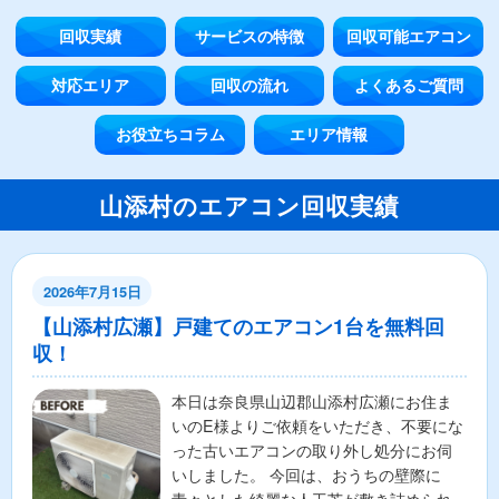
回収実績
サービスの特徴
回収可能エアコン
対応エリア
回収の流れ
よくあるご質問
お役立ちコラム
エリア情報
山添村のエアコン回収実績
2026年7月15日
【山添村広瀬】戸建てのエアコン1台を無料回
収！
本日は奈良県山辺郡山添村広瀬にお住ま
いのE様よりご依頼をいただき、不要にな
った古いエアコンの取り外し処分にお伺
いしました。 今回は、おうちの壁際に