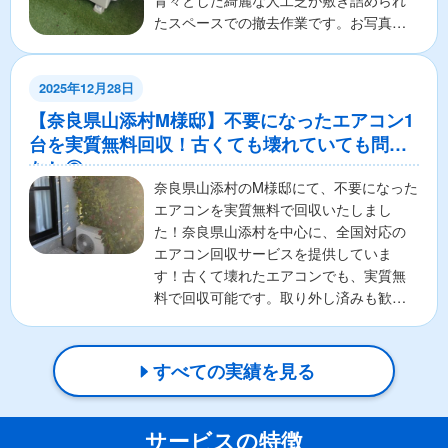
青々とした綺麗な人工芝が敷き詰められ
たスペースでの撤去作業です。お写真の
通り、壁から下りてきて...
2025年12月28日
【奈良県山添村M様邸】不要になったエアコン1
台を実質無料回収！古くても壊れていても問題
なし◎
奈良県山添村のM様邸にて、不要になった
エアコンを実質無料で回収いたしまし
た！奈良県山添村を中心に、全国対応の
エアコン回収サービスを提供していま
す！古くて壊れたエアコンでも、実質無
料で回収可能です。取り外し済みも歓
迎！お客様の負担を最小限に抑...
すべての実績を見る
サービスの特徴