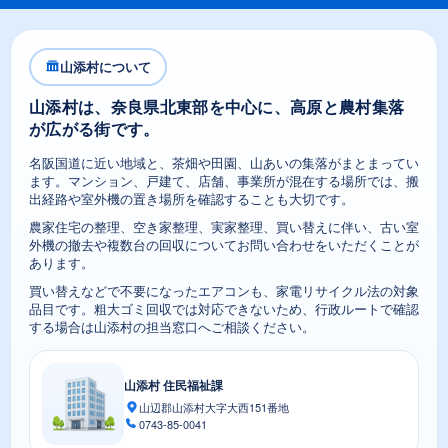
山添村について
山添村は、奈良県北東部を中心に、高原と農村集落
が広がる街です。
名阪国道に近い地域と、茶畑や田園、山あいの集落がまとまってい
ます。マンション、戸建て、店舗、事業所が混在する場所では、搬
出経路や室外機の置き場所を確認することも大切です。
農家住宅の整理、空き家整理、実家整理、買い替えに伴い、古い室
外機の撤去や複数台の回収についてお問い合わせをいただくことが
あります。
買い替えなどで不要になったエアコンも、家電リサイクル法の対象
品目です。粗大ゴミ回収では対応できないため、行政ルートで確認
する場合は山添村の担当窓口へご相談ください。
山添村 住民福祉課
山辺郡山添村大字大西151番地
0743-85-0041