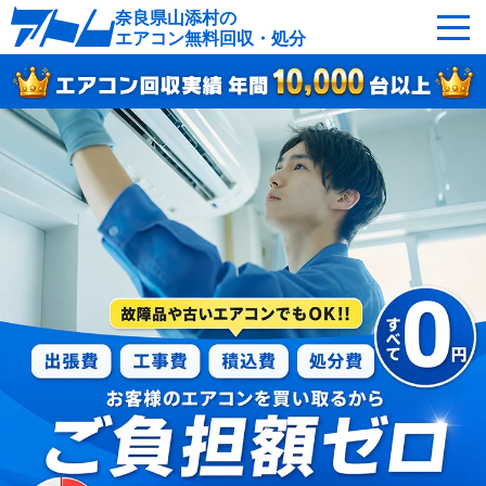
奈良県山添村の
エアコン無料回収・処分
サービスの特徴
回収可能なエアコン
対応エリア
回収の流れ
よくあるご質問
運営会社
山添村へ無料出張
最短即日
お急ぎの方はこちら
050-5482-9461
受付：24時間年中無休（通話料無料）