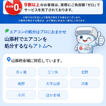
LINEやメールでカンタン依頼
メールで回収依頼
LINEで回収依頼
エアコンの処分はプロにおまかせ
山添村でエアコンを
処分するなら
アトム
へ
山添村全域に対応しています。
月ヶ瀬
三ツ矢
北野
南野
大字山添
川東
小川
ほか全域