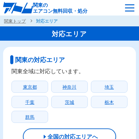
関東の
エアコン無料回収・処分
関東トップ
対応エリア
サービスの特徴
回収可能なエアコン
対応エリア
対応エリア
回収の流れ
関東の対応エリア
よくあるご質問
運営会社
関東全域に対応しています。
東京都
神奈川
埼玉
関東各地へ無料出張
千葉
茨城
栃木
最短即日
お急ぎの方はこちら
050-5482-9461
群馬
受付：24時間年中無休（通話料無料）
全国の対応エリアへ