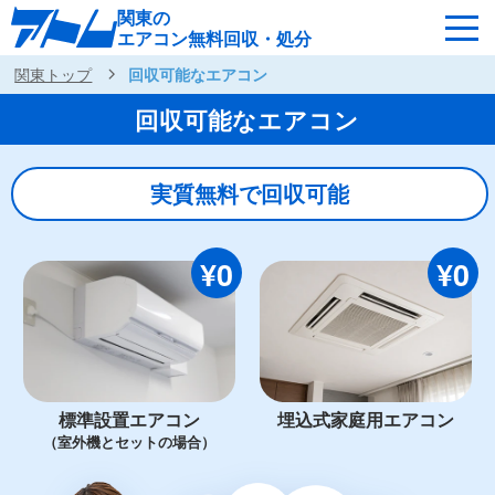
関東の
エアコン無料回収・処分
関東トップ
回収可能なエアコン
サービスの特徴
回収可能なエアコン
回収可能なエアコン
対応エリア
回収の流れ
実質無料で回収可能
よくあるご質問
運営会社
¥0
¥0
関東各地へ無料出張
最短即日
お急ぎの方はこちら
050-5482-9461
標準設置エアコン
埋込式家庭用エアコン
（室外機とセットの場合）
受付：24時間年中無休（通話料無料）