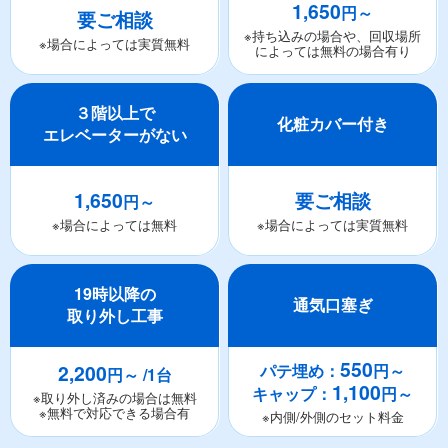
1,650
円～
要ご相談
※持ち込みの場合や、回収場所
※場合によっては実質無料
によっては無料の場合有り
３階以上で
化粧カバー付き
エレベーターがない
1,650
要ご相談
円～
※場合によっては無料
※場合によっては実質無料
19時以降の
通気口塞ぎ
取り外し工事
550
2,200
パテ埋め：
円～
円～ /1台
1,100
キャップ：
円～
※取り外し済みの場合は無料
※無料で対応できる場合有
※内側/外側のセット料金