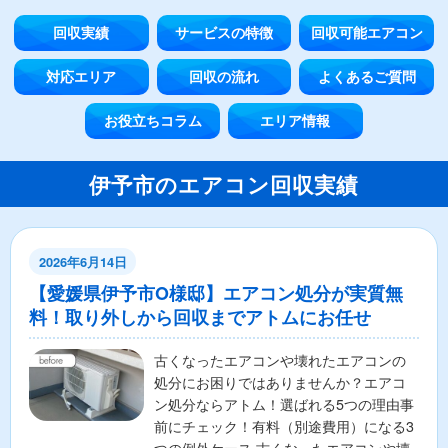
回収実績
サービスの特徴
回収可能エアコン
対応エリア
回収の流れ
よくあるご質問
お役立ちコラム
エリア情報
伊予市のエアコン回収実績
2026年6月14日
【愛媛県伊予市O様邸】エアコン処分が実質無
料！取り外しから回収までアトムにお任せ
古くなったエアコンや壊れたエアコンの
処分にお困りではありませんか？エアコ
ン処分ならアトム！選ばれる5つの理由事
前にチェック！有料（別途費用）になる3