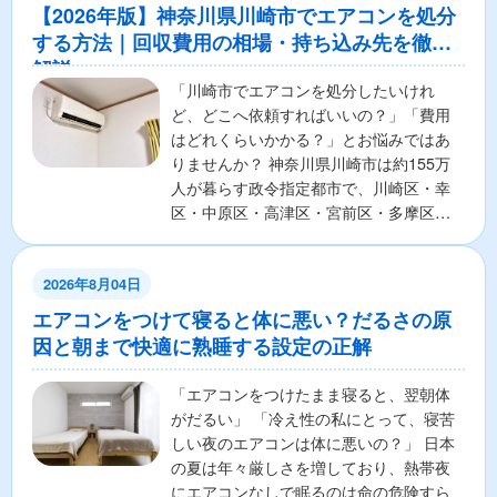
【2026年版】神奈川県川崎市でエアコンを処分
する方法｜回収費用の相場・持ち込み先を徹底
解説
「川崎市でエアコンを処分したいけれ
ど、どこへ依頼すればいいの？」「費用
はどれくらいかかる？」とお悩みではあ
りませんか？ 神奈川県川崎市は約155万
人が暮らす政令指定都市で、川崎区・幸
区・中原区・高津区・宮前区・多摩区・
麻生区の7区から構成さ...
2026年8月04日
エアコンをつけて寝ると体に悪い？だるさの原
因と朝まで快適に熟睡する設定の正解
「エアコンをつけたまま寝ると、翌朝体
がだるい」 「冷え性の私にとって、寝苦
しい夜のエアコンは体に悪いの？」 日本
の夏は年々厳しさを増しており、熱帯夜
にエアコンなしで眠るのは命の危険すら