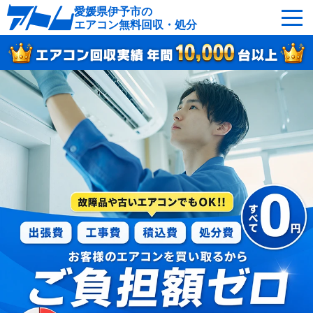
愛媛県伊予市の
エアコン無料回収・処分
サービスの特徴
回収可能なエアコン
対応エリア
回収の流れ
よくあるご質問
運営会社
伊予市へ無料出張
最短即日
お急ぎの方はこちら
050-5482-9461
受付：24時間年中無休（通話料無料）