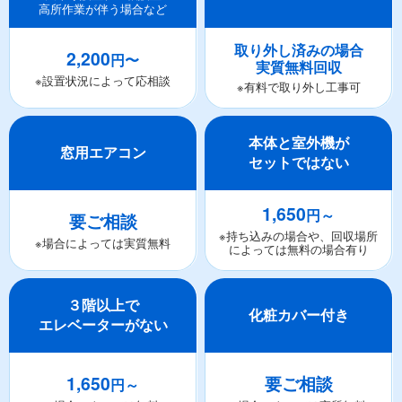
高所作業が伴う場合など
取り外し済みの場合
2,200
円〜
実質無料回収
※設置状況によって応相談
※有料で取り外し工事可
本体と室外機が
窓用エアコン
セットではない
1,650
円～
要ご相談
※持ち込みの場合や、回収場所
※場合によっては実質無料
によっては無料の場合有り
３階以上で
化粧カバー付き
エレベーターがない
1,650
要ご相談
円～