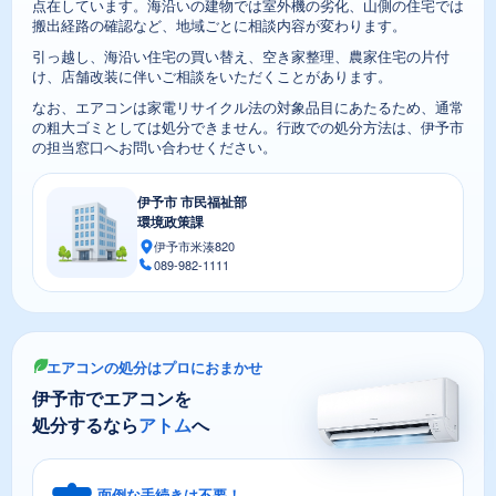
点在しています。海沿いの建物では室外機の劣化、山側の住宅では
搬出経路の確認など、地域ごとに相談内容が変わります。
引っ越し、海沿い住宅の買い替え、空き家整理、農家住宅の片付
け、店舗改装に伴いご相談をいただくことがあります。
なお、エアコンは家電リサイクル法の対象品目にあたるため、通常
の粗大ゴミとしては処分できません。行政での処分方法は、伊予市
の担当窓口へお問い合わせください。
伊予市 市民福祉部
環境政策課
伊予市米湊820
089-982-1111
エアコンの処分はプロにおまかせ
伊予市でエアコンを
処分するなら
アトム
へ
面倒な手続きは不要！