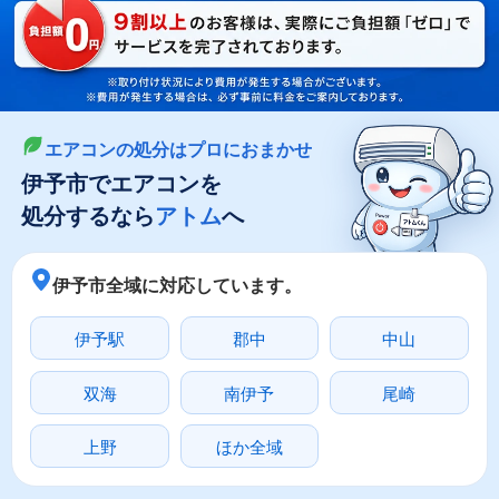
LINEやメールでカンタン依頼
メールで回収依頼
LINEで回収依頼
エアコンの処分はプロにおまかせ
伊予市でエアコンを
処分するなら
アトム
へ
伊予市全域に対応しています。
伊予駅
郡中
中山
双海
南伊予
尾崎
上野
ほか全域