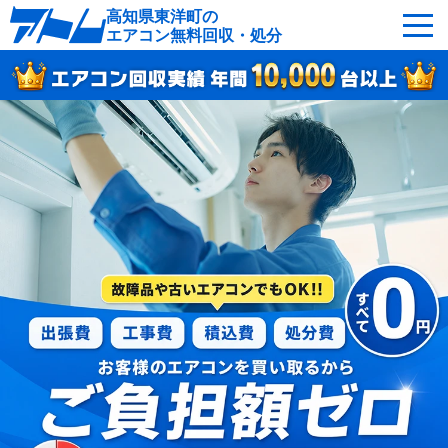
高知県東洋町の
エアコン無料回収・処分
サービスの特徴
回収可能なエアコン
対応エリア
回収の流れ
よくあるご質問
運営会社
東洋町へ無料出張
最短即日
お急ぎの方はこちら
050-5482-9461
受付：24時間年中無休（通話料無料）