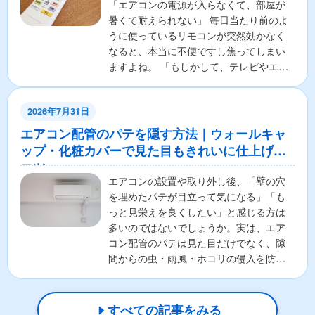
「エアコンの電源が入らなくて、部屋が
暑くて耐えられない」 毎日当たり前のよ
うに使っているリモコンが突然効かなく
なると、本当に不便ですし焦ってしまい
ますよね。 「もしかして、テレビやエア
コンの本体が壊れちゃ...
2026年7月31日
エアコン配管のパテを隠す方法｜ウォールキャ
ップ・化粧カバーで見た目もきれいに仕上げる
コツ
エアコンの設置や取り外し後、「壁の穴
を埋めたパテが目立って気になる」「も
っと見栄えを良くしたい」と感じる方は
多いのではないでしょうか。実は、エア
コン配管のパテは見た目だけでなく、隙
間からの虫・雨風・ホコリの侵入を防ぐ
重要な役割があります。そ...
すべての記事をみる