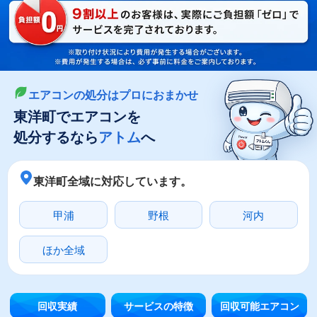
LINEやメールでカンタン依頼
メールで回収依頼
LINEで回収依頼
エアコンの処分はプロにおまかせ
東洋町でエアコンを
処分するなら
アトム
へ
東洋町全域に対応しています。
甲浦
野根
河内
ほか全域
回収実績
サービスの特徴
回収可能エアコン