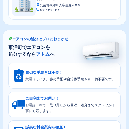
安芸郡東洋町大字生見758-3
0887-29-3111
エアコンの処分はプロにおまかせ
東洋町でエアコンを
処分するなら
アトム
へ
面倒な手続きは不要！
家電リサイクル券の手配や自治体手続きも一切不要です。
ご自宅までお伺い！
お電話一本で、取り外しから回収・処分までスタッフが丁
寧に対応します。
誠実な料金案内を徹底！