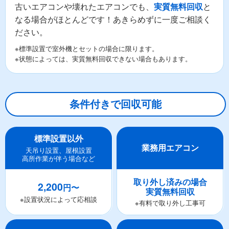
古いエアコンや壊れたエアコンでも、
と
実質無料回収
なる場合がほとんどです！あきらめずに一度ご相談く
ださい。
※標準設置で室外機とセットの場合に限ります。
※状態によっては、実質無料回収できない場合もあります。
条件付きで回収可能
標準設置以外
業務用エアコン
天吊り設置、屋根設置
高所作業が伴う場合など
取り外し済みの場合
2,200
円〜
実質無料回収
※設置状況によって応相談
※有料で取り外し工事可