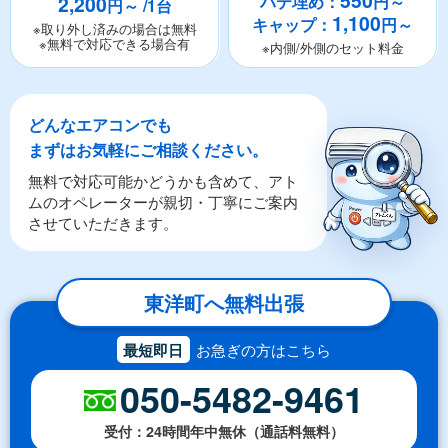
550
2,200
パテ埋め：
円～
円～ /1台
1,100
キャップ：
円～
※取り外し済みの場合は無料
※無料で対応できる場合有
※内側/外側のセット料金
どんなエアコンでも
まずはお気軽にご相談ください。
無料で対応可能かどうかも含めて、アト
ムのオペレーターが親切・丁寧にご案内
させていただきます。
東洋町へ無料出張
最短即日
お急ぎの方はこちら
050-5482-9461
受付：24時間年中無休（通話料無料）