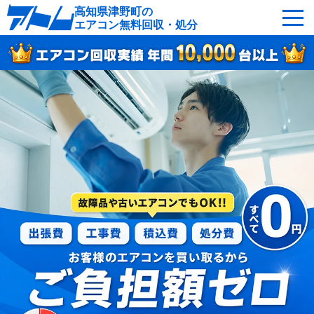
高知県津野町の
エアコン無料回収・処分
サービスの特徴
回収可能なエアコン
対応エリア
回収の流れ
よくあるご質問
運営会社
津野町へ無料出張
最短即日
お急ぎの方はこちら
050-5482-9461
受付：24時間年中無休（通話料無料）