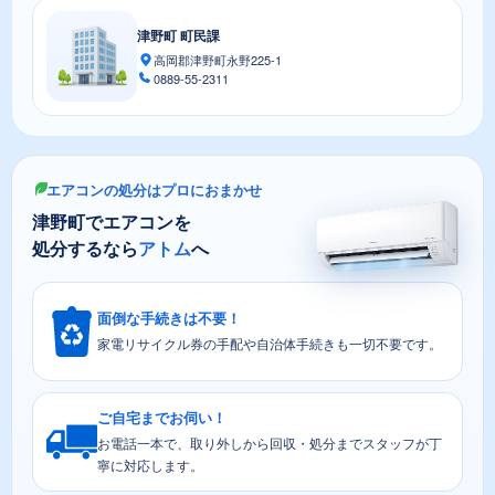
津野町 町民課
高岡郡津野町永野225-1
0889-55-2311
エアコンの処分はプロにおまかせ
津野町でエアコンを
処分するなら
アトム
へ
面倒な手続きは不要！
家電リサイクル券の手配や自治体手続きも一切不要です。
ご自宅までお伺い！
お電話一本で、取り外しから回収・処分までスタッフが丁
寧に対応します。