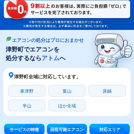
LINEやメールでカンタン依頼
メールで回収依頼
LINEで回収依頼
エアコンの処分はプロにおまかせ
津野町でエアコンを
処分するなら
アトム
へ
津野町全域に対応しています。
東津野
葉山
床鍋
半山
ほか全域
サービスの特徴
回収可能エアコン
対応エリア