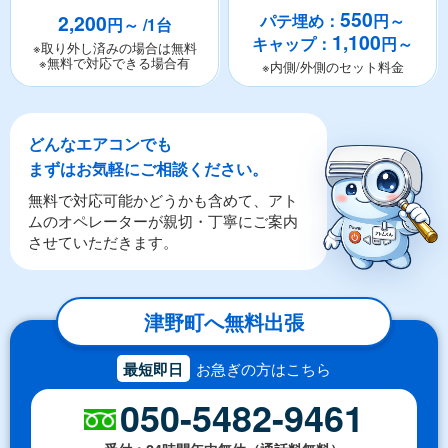
550
2,200
パテ埋め：
円～
円～ /1台
1,100
キャップ：
円～
※取り外し済みの場合は無料
※無料で対応できる場合有
※内側/外側のセット料金
どんなエアコンでも
まずはお気軽にご相談ください。
無料で対応可能かどうかも含めて、アト
ムのオペレーターが親切・丁寧にご案内
させていただきます。
津野町へ無料出張
最短即日
お急ぎの方はこちら
050-5482-9461