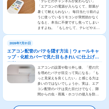
「テレビのチャンネルが変わらない」
「エアコンの電源が入らなくて、部屋が
暑くて耐えられない」 毎日当たり前のよ
うに使っているリモコンが突然効かなく
なると、本当に不便ですし焦ってしまい
ますよね。 「もしかして、テレビやエア
コンの本体が壊れちゃ...
2026年7月31日
エアコン配管のパテを隠す方法｜ウォールキャ
ップ・化粧カバーで見た目もきれいに仕上げる
コツ
エアコンの設置や取り外し後、「壁の穴
を埋めたパテが目立って気になる」「も
っと見栄えを良くしたい」と感じる方は
多いのではないでしょうか。実は、エア
コン配管のパテは見た目だけでなく、隙
間からの虫・雨風・ホコリの侵入を防ぐ
重要な役割があります。そ...