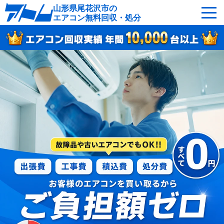
山形県尾花沢市の
エアコン無料回収・処分
サービスの特徴
回収可能なエアコン
対応エリア
回収の流れ
よくあるご質問
運営会社
尾花沢市へ無料出張
最短即日
お急ぎの方はこちら
050-5482-9461
受付：24時間年中無休（通話料無料）