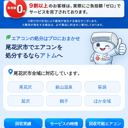
LINEやメールでカンタン依頼
メールで回収依頼
LINEで回収依頼
エアコンの処分はプロにおまかせ
尾花沢市でエアコンを
処分するなら
アトム
へ
尾花沢市全域に対応しています。
尾花沢
銀山温泉
荻袋
延沢
鶴子
ほか全域
回収実績
サービスの特徴
回収可能エアコン