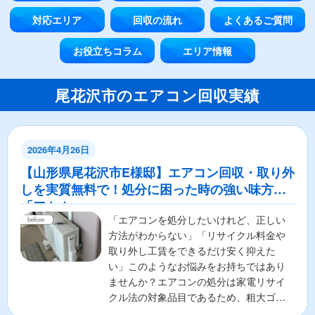
対応エリア
回収の流れ
よくあるご質問
お役立ちコラム
エリア情報
尾花沢市のエアコン回収実績
2026年4月26日
【山形県尾花沢市E様邸】エアコン回収・取り外
しを実質無料で！処分に困った時の強い味方
「アトム」
「エアコンを処分したいけれど、正しい
方法がわからない」「リサイクル料金や
取り外し工賃をできるだけ安く抑えた
い」このようなお悩みをお持ちではあり
ませんか？エアコンの処分は家電リサイ
クル法の対象品目であるため、粗大ゴミ
として出すことはできず、手...