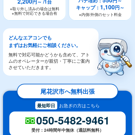
550
2,200
パテ埋め：
円～
円～ /1台
1,100
キャップ：
円～
※取り外し済みの場合は無料
※無料で対応できる場合有
※内側/外側のセット料金
どんなエアコンでも
まずはお気軽にご相談ください。
無料で対応可能かどうかも含めて、アト
ムのオペレーターが親切・丁寧にご案内
させていただきます。
尾花沢市へ無料出張
最短即日
お急ぎの方はこちら
050-5482-9461
受付：24時間年中無休（通話料無料）