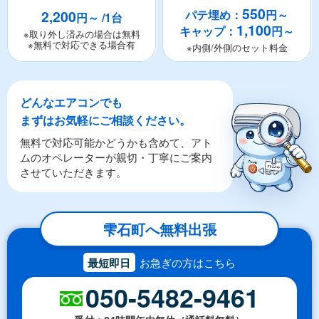
550
2,200
パテ埋め：
円～
円～ /1台
1,100
キャップ：
円～
※取り外し済みの場合は無料
※無料で対応できる場合有
※内側/外側のセット料金
どんなエアコンでも
まずはお気軽にご相談ください。
無料で対応可能かどうかも含めて、アト
ムのオペレーターが親切・丁寧にご案内
させていただきます。
雫石町へ無料出張
最短即日
お急ぎの方はこちら
050-5482-9461