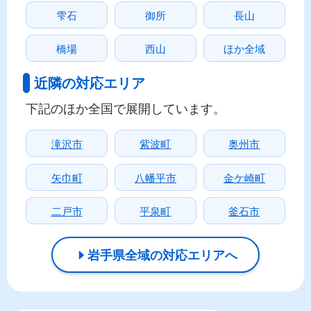
雫石
御所
長山
橋場
西山
ほか全域
近隣の対応エリア
下記のほか全国で展開しています。
滝沢市
紫波町
奥州市
矢巾町
八幡平市
金ケ崎町
二戸市
平泉町
釜石市
岩手県全域の対応エリアへ