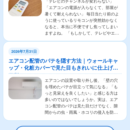
「テレビのチャンネルが変わらない」
「エアコンの電源が入らなくて、部屋が
暑くて耐えられない」 毎日当たり前のよ
うに使っているリモコンが突然効かなく
なると、本当に不便ですし焦ってしまい
ますよね。 「もしかして、テレビやエア
コンの本体が壊れちゃ...
2026年7月31日
エアコン配管のパテを隠す方法｜ウォールキャ
ップ・化粧カバーで見た目もきれいに仕上げる
コツ
エアコンの設置や取り外し後、「壁の穴
を埋めたパテが目立って気になる」「も
っと見栄えを良くしたい」と感じる方は
多いのではないでしょうか。実は、エア
コン配管のパテは見た目だけでなく、隙
間からの虫・雨風・ホコリの侵入を防ぐ
重要な役割があります。そ...