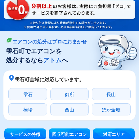
LINEやメールでカンタン依頼
メールで回収依頼
LINEで回収依頼
エアコンの処分はプロにおまかせ
雫石町でエアコンを
処分するなら
アトム
へ
雫石町全域に対応しています。
雫石
御所
長山
橋場
西山
ほか全域
サービスの特徴
回収可能エアコン
対応エリア