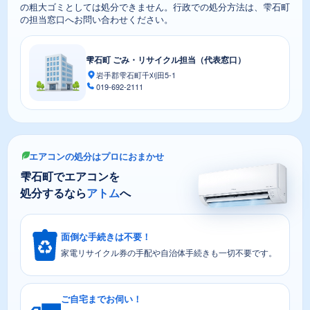
の粗大ゴミとしては処分できません。行政での処分方法は、雫石町
の担当窓口へお問い合わせください。
雫石町 ごみ・リサイクル担当（代表窓口）
岩手郡雫石町千刈田5-1
019-692-2111
エアコンの処分はプロにおまかせ
雫石町でエアコンを
処分するなら
アトム
へ
面倒な手続きは不要！
家電リサイクル券の手配や自治体手続きも一切不要です。
ご自宅までお伺い！