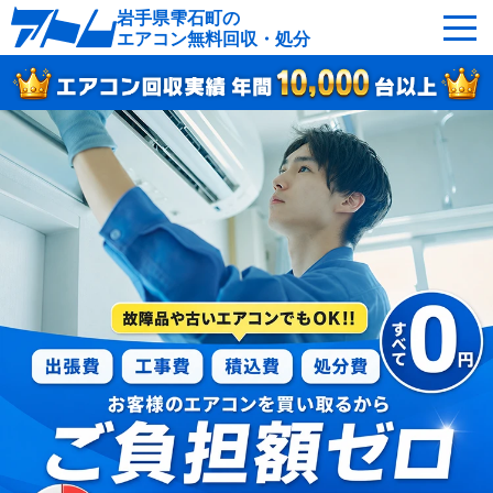
岩手県雫石町の
エアコン無料回収・処分
サービスの特徴
回収可能なエアコン
対応エリア
回収の流れ
よくあるご質問
運営会社
雫石町へ無料出張
最短即日
お急ぎの方はこちら
050-5482-9461
受付：24時間年中無休（通話料無料）