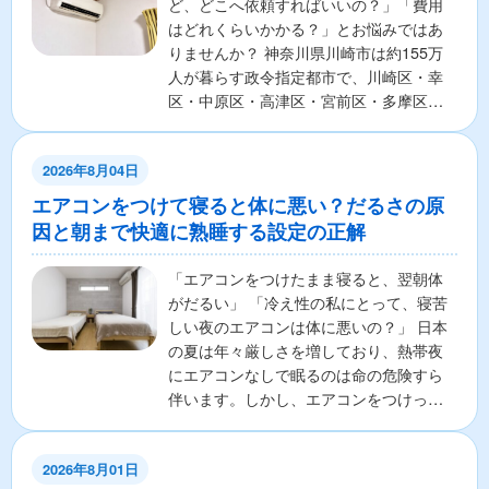
ど、どこへ依頼すればいいの？」「費用
はどれくらいかかる？」とお悩みではあ
りませんか？ 神奈川県川崎市は約155万
人が暮らす政令指定都市で、川崎区・幸
区・中原区・高津区・宮前区・多摩区・
麻生区の7区から構成さ...
2026年8月04日
エアコンをつけて寝ると体に悪い？だるさの原
因と朝まで快適に熟睡する設定の正解
「エアコンをつけたまま寝ると、翌朝体
がだるい」 「冷え性の私にとって、寝苦
しい夜のエアコンは体に悪いの？」 日本
の夏は年々厳しさを増しており、熱帯夜
にエアコンなしで眠るのは命の危険すら
伴います。しかし、エアコンをつけっぱ
なしで寝ることに対し...
2026年8月01日