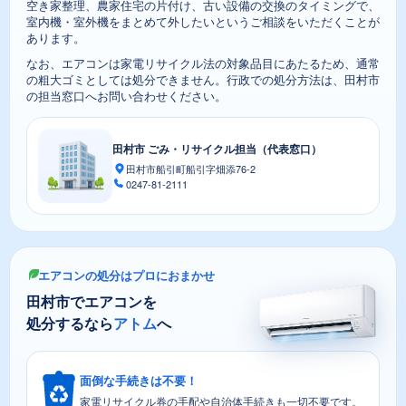
空き家整理、農家住宅の片付け、古い設備の交換のタイミングで、
室内機・室外機をまとめて外したいというご相談をいただくことが
あります。
なお、エアコンは家電リサイクル法の対象品目にあたるため、通常
の粗大ゴミとしては処分できません。行政での処分方法は、田村市
の担当窓口へお問い合わせください。
田村市 ごみ・リサイクル担当（代表窓口）
田村市船引町船引字畑添76-2
0247-81-2111
エアコンの処分はプロにおまかせ
田村市でエアコンを
処分するなら
アトム
へ
面倒な手続きは不要！
家電リサイクル券の手配や自治体手続きも一切不要です。