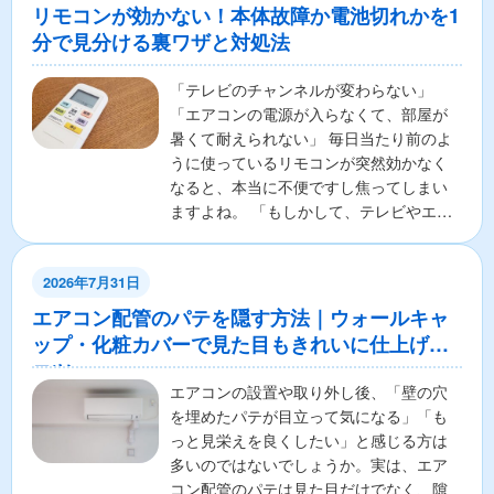
リモコンが効かない！本体故障か電池切れかを1
分で見分ける裏ワザと対処法
「テレビのチャンネルが変わらない」
「エアコンの電源が入らなくて、部屋が
暑くて耐えられない」 毎日当たり前のよ
うに使っているリモコンが突然効かなく
なると、本当に不便ですし焦ってしまい
ますよね。 「もしかして、テレビやエア
コンの本体が壊れちゃ...
2026年7月31日
エアコン配管のパテを隠す方法｜ウォールキャ
ップ・化粧カバーで見た目もきれいに仕上げる
コツ
エアコンの設置や取り外し後、「壁の穴
を埋めたパテが目立って気になる」「も
っと見栄えを良くしたい」と感じる方は
多いのではないでしょうか。実は、エア
コン配管のパテは見た目だけでなく、隙