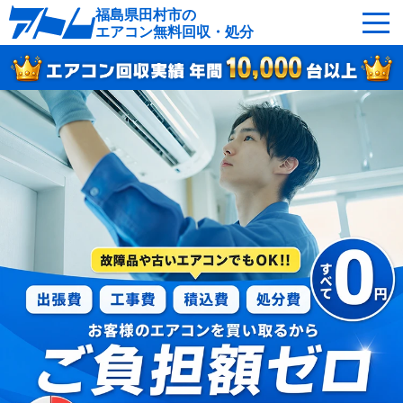
福島県田村市の
エアコン無料回収・処分
サービスの特徴
回収可能なエアコン
対応エリア
回収の流れ
よくあるご質問
運営会社
田村市へ無料出張
最短即日
お急ぎの方はこちら
050-5482-9461
受付：24時間年中無休（通話料無料）