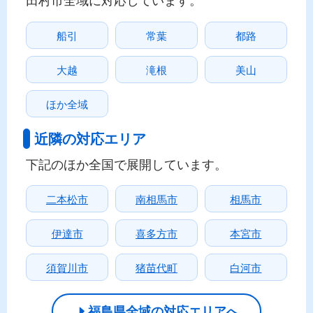
船引
常葉
都路
大越
滝根
美山
ほか全域
近隣の対応エリア
下記のほか全国で展開しています。
二本松市
南相馬市
相馬市
伊達市
喜多方市
本宮市
須賀川市
猪苗代町
白河市
福島県全域の対応エリアへ