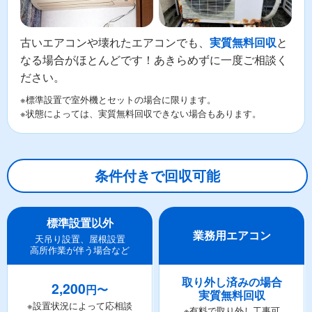
古いエアコンや壊れたエアコンでも、
と
実質無料回収
なる場合がほとんどです！あきらめずに一度ご相談く
ださい。
※標準設置で室外機とセットの場合に限ります。
※状態によっては、実質無料回収できない場合もあります。
条件付きで回収可能
標準設置以外
業務用エアコン
天吊り設置、屋根設置
高所作業が伴う場合など
取り外し済みの場合
2,200
円〜
実質無料回収
※設置状況によって応相談
※有料で取り外し工事可