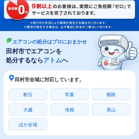
LINEやメールでカンタン依頼
メールで回収依頼
LINEで回収依頼
エアコンの処分はプロにおまかせ
田村市でエアコンを
処分するなら
アトム
へ
田村市全域に対応しています。
船引
常葉
都路
大越
滝根
美山
ほか全域