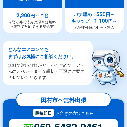
550
2,200
パテ埋め：
円～
円～ /1台
1,100
キャップ：
円～
※取り外し済みの場合は無料
※無料で対応できる場合有
※内側/外側のセット料金
どんなエアコンでも
まずはお気軽にご相談ください。
無料で対応可能かどうかも含めて、アト
ムのオペレーターが親切・丁寧にご案内
させていただきます。
田村市へ無料出張
最短即日
お急ぎの方はこちら
050-5482-9461