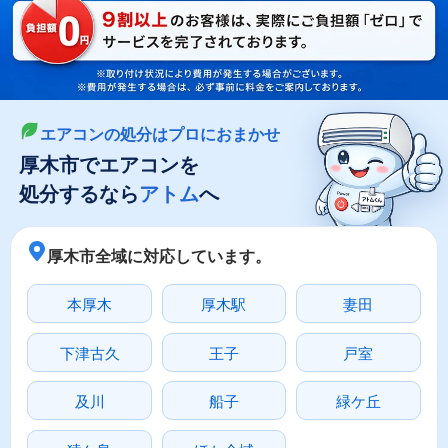
LINEやメールでカンタン依頼
メールで回収依頼
LINEで回収依頼
エアコンの処分はプロにおまかせ
厚木市でエアコンを
処分するなら
アトム
へ
厚木市全域に対応しています。
本厚木
厚木駅
妻田
下津古久
王子
戸室
及川
船子
緑ケ丘