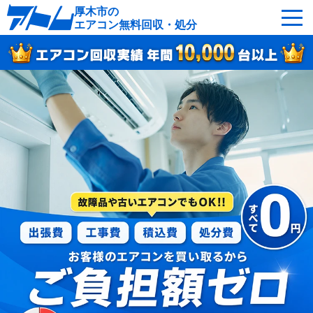
厚木市の
エアコン無料回収・処分
サービスの特徴
回収可能なエアコン
対応エリア
回収の流れ
よくあるご質問
運営会社
厚木市へ無料出張
最短即日
お急ぎの方はこちら
050-5482-9461
受付：24時間年中無休（通話料無料）