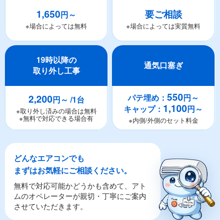
1,650
要ご相談
円～
※場合によっては無料
※場合によっては実質無料
19時以降の
通気口塞ぎ
取り外し工事
550
2,200
パテ埋め：
円～
円～ /1台
1,100
キャップ：
円～
※取り外し済みの場合は無料
※無料で対応できる場合有
※内側/外側のセット料金
どんなエアコンでも
まずはお気軽にご相談ください。
無料で対応可能かどうかも含めて、アト
ムのオペレーターが親切・丁寧にご案内
させていただきます。