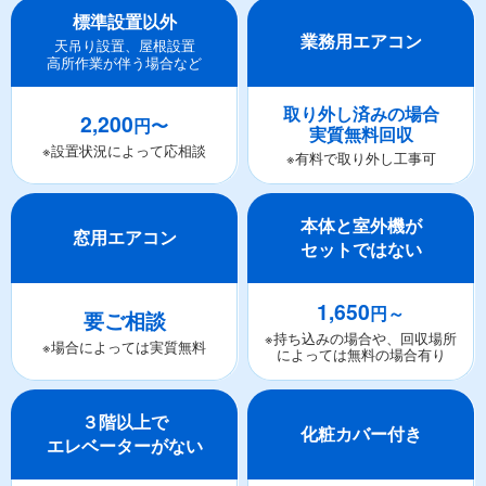
標準設置以外
業務用エアコン
天吊り設置、屋根設置
高所作業が伴う場合など
取り外し済みの場合
2,200
円〜
実質無料回収
※設置状況によって応相談
※有料で取り外し工事可
本体と室外機が
窓用エアコン
セットではない
1,650
円～
要ご相談
※持ち込みの場合や、回収場所
※場合によっては実質無料
によっては無料の場合有り
３階以上で
化粧カバー付き
エレベーターがない