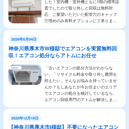
した！室内機・室外機ともに1階の標準設
置でしたので取り外しと回収は無料対
応、ご要望いただいた配管穴のキャップ
穴埋めのみ有料オプションにて承りまし
た。S様からは「無料部...
2026年5月04日
神奈川県厚木市W様邸でエアコンを実質無料回
収！エアコン処分ならアトムにお任せ
「古いエアコンの処分方法がわからな
い」「リサイクル料金や取り外し費用を
抑えたい」そんなお悩みを持っていませ
んか？もしあなたが今お住まいのエリア
でエアコンの処分を検討しているなら、
エアコン回収専門のアトムが解決しま
す！ここでは、エアコンの無料...
2025年12月19日
【神奈川県厚木市I様邸】不要になったエアコン