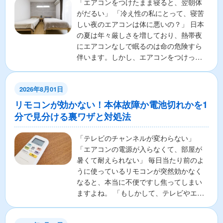
「エアコンをつけたまま寝ると、翌朝体
がだるい」 「冷え性の私にとって、寝苦
しい夜のエアコンは体に悪いの？」 日本
の夏は年々厳しさを増しており、熱帯夜
にエアコンなしで眠るのは命の危険すら
伴います。しかし、エアコンをつけっぱ
なしで寝ることに対し...
2026年8月01日
リモコンが効かない！本体故障か電池切れかを1
分で見分ける裏ワザと対処法
「テレビのチャンネルが変わらない」
「エアコンの電源が入らなくて、部屋が
暑くて耐えられない」 毎日当たり前のよ
うに使っているリモコンが突然効かなく
なると、本当に不便ですし焦ってしまい
ますよね。 「もしかして、テレビやエア
コンの本体が壊れちゃ...